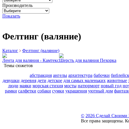
Производитель
Показать
Фелтинг (валяние)
Каталог
Фелтинг (валяние)
Лента для валяния - Камтекс
Шерсть для валяния Пехорка
Темы сюжетов
абстракция
ангелы
архитектура
бабочки
библейс
девушки
деревня
дети
детское
для самых маленьких
животные
люди
маяки
морская стихия
мосты
натюрморт
новый год
но
рамки
салфетки
собаки
сумки
украшения
уютный дом
фантаз
©
2026 Сделай Своими
Все права защищены. К