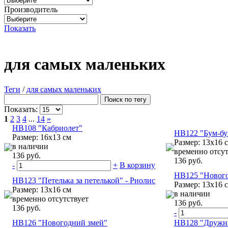
Производитель
Показать
для самых маленьких
Теги
/
для самых маленьких
Показать:
1
2
3
4
...
14
»
НВ108 "Кабриолет"
НВ122 "Бум-бу
Размер: 16x13 см
Размер: 13х16 
в наличии
временно отсут
136 руб.
136 руб.
-
+
В корзину
НВ125 "Нового
НВ123 "Петелька за петелькой" - Риолис
Размер: 13х16 
Размер: 13х16 см
в наличии
временно отсутствует
136 руб.
136 руб.
-
НВ126 "Новогодний змей"
НВ128 "Дружна