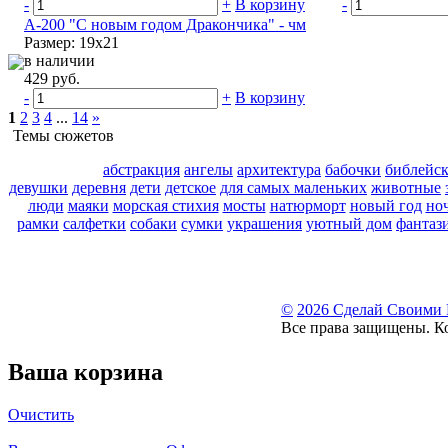
-
+
В корзину
-
А-200 "С новым годом Дракончика" - чм
Размер: 19х21
в наличии
429 руб.
-
+
В корзину
1
2
3
4
...
14
»
Темы сюжетов
абстракция
ангелы
архитектура
бабочки
библейс
девушки
деревня
дети
детское
для самых маленьких
животные
люди
маяки
морская стихия
мосты
натюрморт
новый год
но
рамки
салфетки
собаки
сумки
украшения
уютный дом
фантаз
©
2026 Сделай Своими
Все права защищены. К
Ваша корзина
Очистить