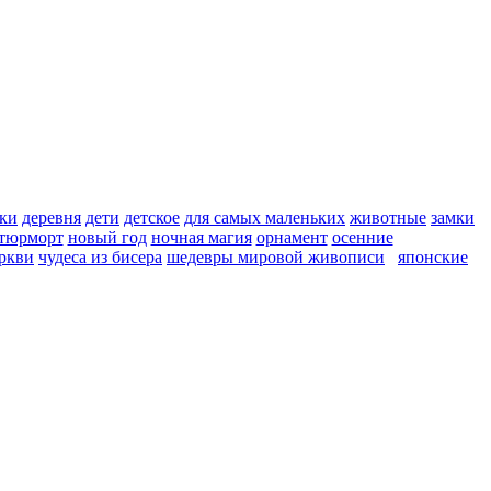
ки
деревня
дети
детское
для самых маленьких
животные
замки
тюрморт
новый год
ночная магия
орнамент
осенние
ркви
чудеса из бисера
шедевры мировой живописи
японские