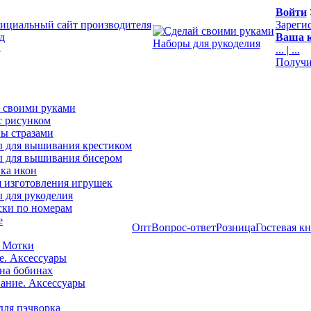
Войти
ициальный сайт производителя
Зареги
д
Ваша к
Наборы для рукоделия
3
...
|
...
Получи
 своими руками
с рисунком
ы стразами
 для вышивания крестиком
 для вышивания бисером
ка икон
я изготовления игрушек
 для рукоделия
ски по номерам
е
Опт
Вопрос-ответ
Розница
Гостевая к
 Мотки
е. Аксессуары
на бобинах
ние. Аксессуары
для пэчворка