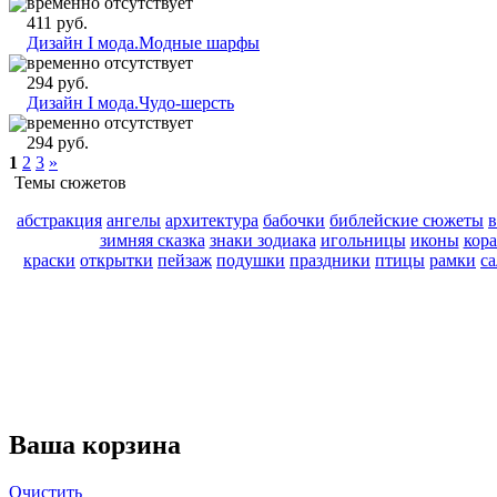
временно отсутствует
411 руб.
Дизайн I мода.Модные шарфы
временно отсутствует
294 руб.
Дизайн I мода.Чудо-шерсть
временно отсутствует
294 руб.
1
2
3
»
Темы сюжетов
абстракция
ангелы
архитектура
бабочки
библейские сюжеты
зимняя сказка
знаки зодиака
игольницы
иконы
кор
краски
открытки
пейзаж
подушки
праздники
птицы
рамки
с
Ваша корзина
Очистить