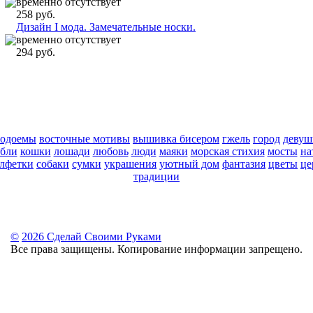
временно отсутствует
258 руб.
Дизайн I мода. Замечательные носки.
временно отсутствует
294 руб.
водоемы
восточные мотивы
вышивка бисером
гжель
город
девуш
абли
кошки
лошади
любовь
люди
маяки
морская стихия
мосты
на
алфетки
собаки
сумки
украшения
уютный дом
фантазия
цветы
це
традиции
©
2026 Сделай Своими Руками
Все права защищены. Копирование информации запрещено.