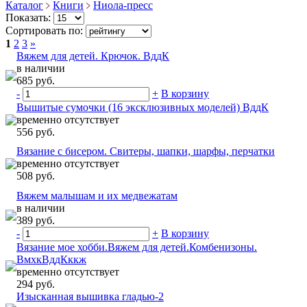
Каталог
Книги
Ниола-пресс
Показать:
Сортировать по:
1
2
3
»
Вяжем для детей. Крючок. ВддК
в наличии
685 руб.
-
+
В корзину
Вышитые сумочки (16 эксклюзивных моделей) ВддК
временно отсутствует
556 руб.
Вязание с бисером. Свитеры, шапки, шарфы, перчатки
временно отсутствует
508 руб.
Вяжем малышам и их медвежатам
в наличии
389 руб.
-
+
В корзину
Вязание мое хобби.Вяжем для детей.Комбенизоны.
ВмхкВддКккж
временно отсутствует
294 руб.
Изысканная вышивка гладью-2