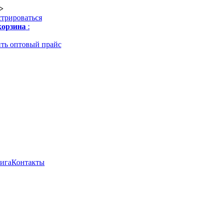
>
стрироваться
орзина
:
ть оптовый прайс
нига
Контакты