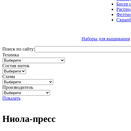
Бисер 
Распро
Фелтин
Скрапб
Наборы для вышивания
Поиск по сайту:
Техника
Состав ниток
Схема
Производитель
Показать
Ниола-пресс