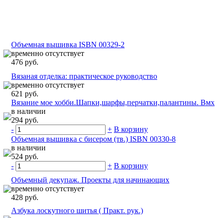
Объемная вышивка ISBN 00329-2
временно отсутствует
476 руб.
Вязаная отделка: практическое руководство
временно отсутствует
621 руб.
Вязание мое хобби.Шапки,шарфы,перчатки,палантины. Вмх
в наличии
294 руб.
-
+
В корзину
Объемная вышивка с бисером (тв.) ISBN 00330-8
в наличии
524 руб.
-
+
В корзину
Объемный декупаж. Проекты для начинающих
временно отсутствует
428 руб.
Азбука лоскутного шитья ( Практ. рук.)