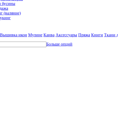
и бусины
дажа
г (валяние)
укинг
Вышивка икон
Мулине
Канва
Аксессуары
Пряжа
Книги
Ткани 
Больше опций