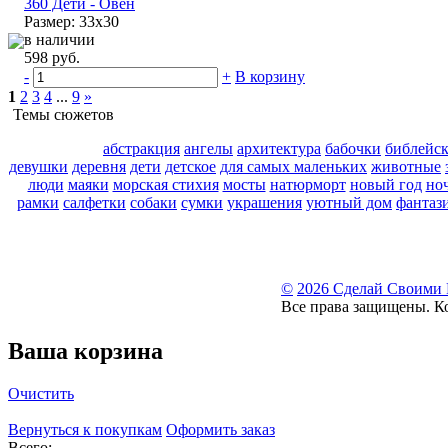
360 Дети - Овен
Размер: 33х30
в наличии
598 руб.
-
+
В корзину
1
2
3
4
...
9
»
Темы сюжетов
абстракция
ангелы
архитектура
бабочки
библейс
девушки
деревня
дети
детское
для самых маленьких
животные
люди
маяки
морская стихия
мосты
натюрморт
новый год
но
рамки
салфетки
собаки
сумки
украшения
уютный дом
фантаз
©
2026 Сделай Своими
Все права защищены. К
Ваша корзина
Очистить
Вернуться к покупкам
Оформить заказ
Всего: