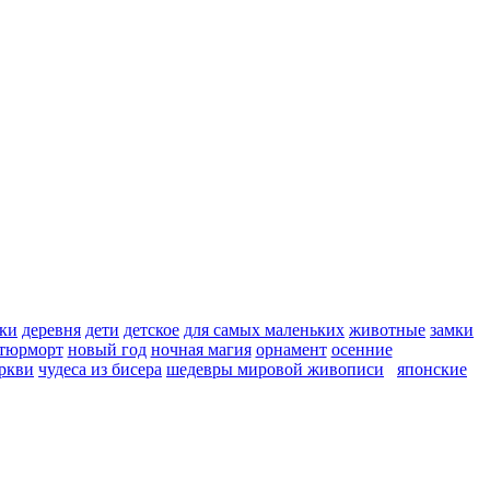
ки
деревня
дети
детское
для самых маленьких
животные
замки
тюрморт
новый год
ночная магия
орнамент
осенние
ркви
чудеса из бисера
шедевры мировой живописи
японские