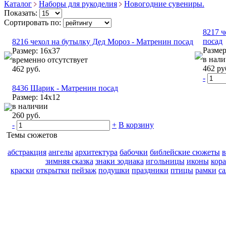
Каталог
Наборы для рукоделия
Новогодние сувениры.
Показать:
Сортировать по:
8217 ч
посад
8216 чехол на бутылку Дед Мороз - Матренин посад
Размер
Размер: 16х37
в нал
временно отсутствует
462 ру
462 руб.
-
8436 Шарик - Матренин посад
Размер: 14х12
в наличии
260 руб.
-
+
В корзину
Темы сюжетов
абстракция
ангелы
архитектура
бабочки
библейские сюжеты
зимняя сказка
знаки зодиака
игольницы
иконы
кор
краски
открытки
пейзаж
подушки
праздники
птицы
рамки
с