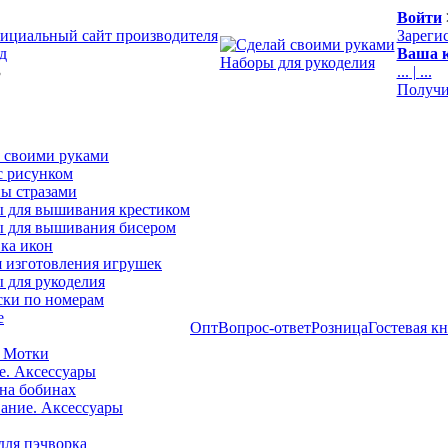
Войти
ициальный сайт производителя
Зареги
д
Ваша к
Наборы для рукоделия
3
...
|
...
Получи
 своими руками
с рисунком
ы стразами
 для вышивания крестиком
 для вышивания бисером
ка икон
я изготовления игрушек
 для рукоделия
ски по номерам
е
Опт
Вопрос-ответ
Розница
Гостевая к
 Мотки
е. Аксессуары
на бобинах
ние. Аксессуары
для пэчворка