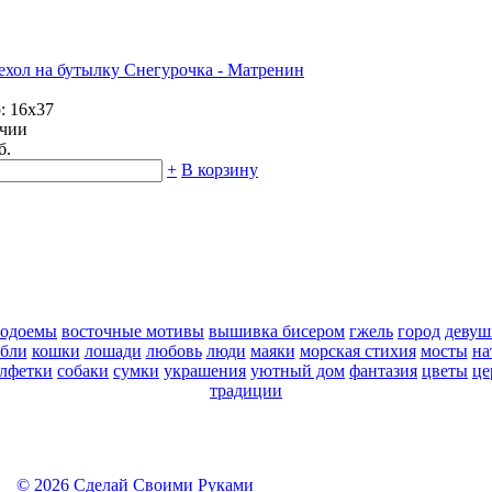
ехол на бутылку Снегурочка - Матренин
: 16х37
ичии
б.
+
В корзину
водоемы
восточные мотивы
вышивка бисером
гжель
город
девуш
абли
кошки
лошади
любовь
люди
маяки
морская стихия
мосты
на
алфетки
собаки
сумки
украшения
уютный дом
фантазия
цветы
це
традиции
©
2026 Сделай Своими Руками