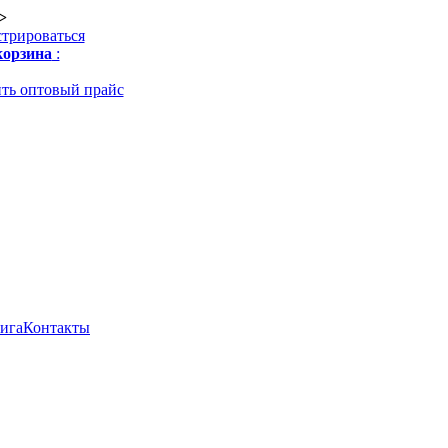
>
стрироваться
орзина
:
ть оптовый прайс
нига
Контакты