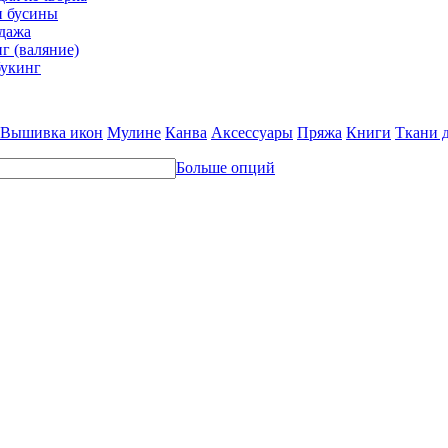
и бусины
дажа
г (валяние)
укинг
Вышивка икон
Мулине
Канва
Аксессуары
Пряжа
Книги
Ткани 
Больше опций