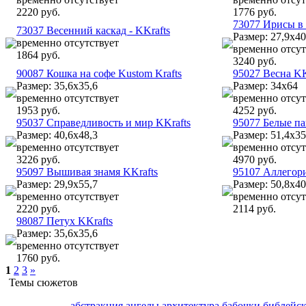
2220 руб.
1776 руб.
73077 Ирисы в 
73037 Весенний каскад - KKrafts
Размер: 27,9х40
временно отсутствует
временно отсут
1864 руб.
3240 руб.
90087 Кошка на софе Kustom Krafts
95027 Весна KK
Размер: 35,6х35,6
Размер: 34х64
временно отсутствует
временно отсут
1953 руб.
4252 руб.
95037 Справедливость и мир KKrafts
95077 Белые па
Размер: 40,6х48,3
Размер: 51,4х35
временно отсутствует
временно отсут
3226 руб.
4970 руб.
95097 Вышивая знамя KKrafts
95107 Аллегори
Размер: 29,9х55,7
Размер: 50,8х40
временно отсутствует
временно отсут
2220 руб.
2114 руб.
98087 Петух KKrafts
Размер: 35,6х35,6
временно отсутствует
1760 руб.
1
2
3
»
Темы сюжетов
абстракция
ангелы
архитектура
бабочки
библейс