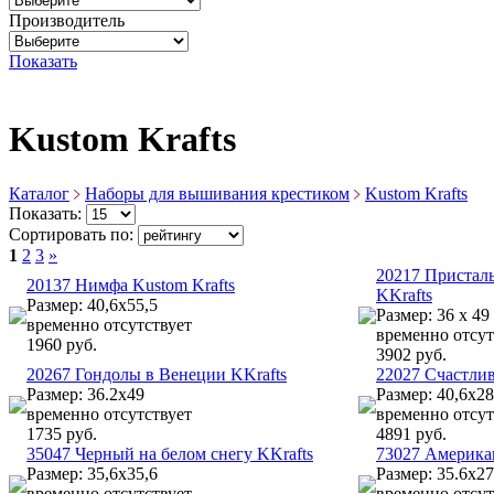
Производитель
Показать
Kustom Krafts
Каталог
Наборы для вышивания крестиком
Kustom Krafts
Показать:
Сортировать по:
1
2
3
»
20217 Присталь
20137 Нимфа Kustom Krafts
KKrafts
Размер: 40,6х55,5
Размер: 36 x 49
временно отсутствует
временно отсут
1960 руб.
3902 руб.
20267 Гондолы в Венеции KKrafts
22027 Счастлив
Размер: 36.2х49
Размер: 40,6х28
временно отсутствует
временно отсут
1735 руб.
4891 руб.
35047 Черный на белом снегу KKrafts
73027 Американ
Размер: 35,6х35,6
Размер: 35.6х27
временно отсутствует
временно отсут