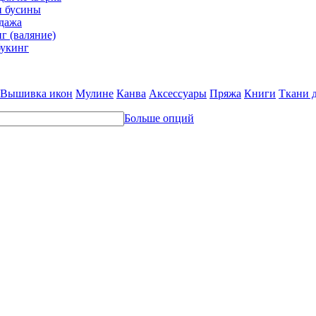
и бусины
дажа
г (валяние)
укинг
Вышивка икон
Мулине
Канва
Аксессуары
Пряжа
Книги
Ткани 
Больше опций