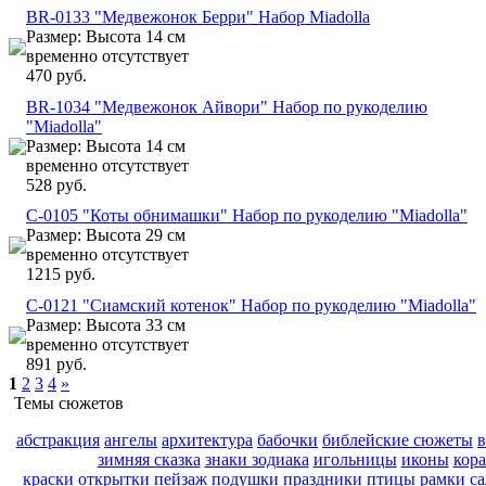
BR-0133 "Медвежонок Берри" Набор Miadolla
Размер: Высота 14 см
временно отсутствует
470 руб.
BR-1034 "Медвежонок Айвори" Набор по рукоделию
"Miadolla"
Размер: Высота 14 см
временно отсутствует
528 руб.
C-0105 "Коты обнимашки" Набор по рукоделию "Miadolla"
Размер: Высота 29 см
временно отсутствует
1215 руб.
C-0121 "Сиамский котенок" Набор по рукоделию "Miadolla"
Размер: Высота 33 см
временно отсутствует
891 руб.
1
2
3
4
»
Темы сюжетов
абстракция
ангелы
архитектура
бабочки
библейские сюжеты
зимняя сказка
знаки зодиака
игольницы
иконы
кор
краски
открытки
пейзаж
подушки
праздники
птицы
рамки
с