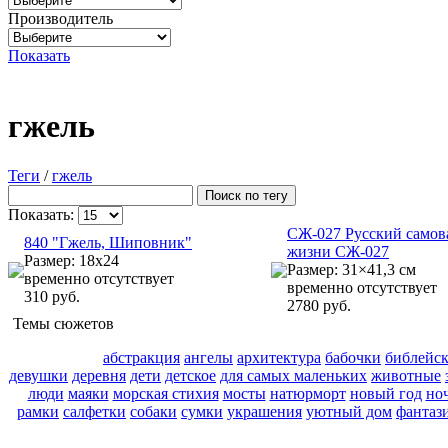
Производитель
Показать
гжель
Теги
/
гжель
Показать:
СЖ-027 Русский самов
840 "Гжель, Шиповник"
жизни СЖ-027
Размер: 18x24
Размер: 31×41,3 см
временно отсутствует
временно отсутствует
310 руб.
2780 руб.
Темы сюжетов
абстракция
ангелы
архитектура
бабочки
библейс
девушки
деревня
дети
детское
для самых маленьких
животные
люди
маяки
морская стихия
мосты
натюрморт
новый год
но
рамки
салфетки
собаки
сумки
украшения
уютный дом
фантаз