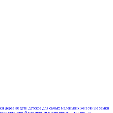
ки
деревня
дети
детское
для самых маленьких
животные
замки
тюрморт
новый год
ночная магия
орнамент
осенние