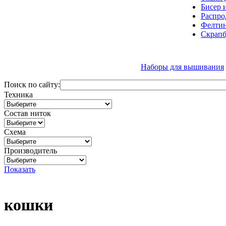
Бисер 
Распро
Фелтин
Скрапб
Наборы для вышивания
Поиск по сайту:
Техника
Состав ниток
Схема
Производитель
Показать
кошки