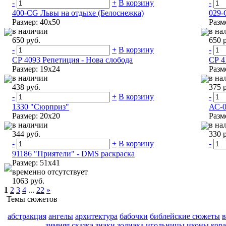
-
+
В корзину
-
400-CG Львы на отдыхе (Белоснежка)
029-
Размер: 40х50
Разм
в наличии
в на
650 руб.
650 
-
+
В корзину
-
СР 4093 Репетиция - Нова слобода
СР 4
Размер: 19х24
Разм
в наличии
в на
438 руб.
375 
-
+
В корзину
-
1330 "Сюрприз"
АС-0
Размер: 20х20
Разм
в наличии
в на
344 руб.
330 
-
+
В корзину
-
91186 "Приятели" - DMS раскраска
Размер: 51х41
временно отсутствует
1063 руб.
1
2
3
4
...
22
»
Темы сюжетов
абстракция
ангелы
архитектура
бабочки
библейские сюжеты
зимняя сказка
знаки зодиака
игольницы
иконы
кор