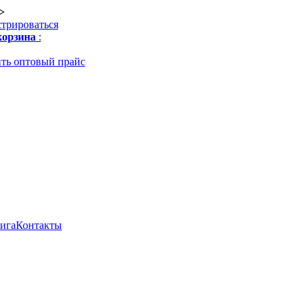
>
стрироваться
орзина
:
ть оптовый прайс
нига
Контакты