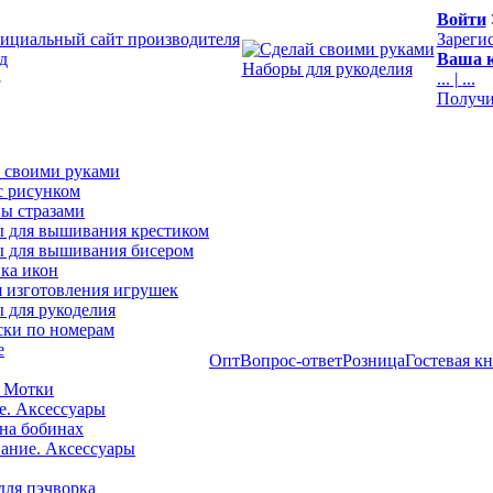
Войти
ициальный сайт производителя
Зареги
д
Ваша к
Наборы для рукоделия
3
...
|
...
Получи
 своими руками
с рисунком
ы стразами
 для вышивания крестиком
 для вышивания бисером
ка икон
я изготовления игрушек
 для рукоделия
ски по номерам
е
Опт
Вопрос-ответ
Розница
Гостевая к
 Мотки
е. Аксессуары
на бобинах
ние. Аксессуары
для пэчворка