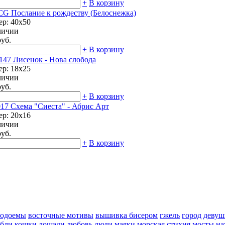
+
В корзину
CG Послание к рождеству (Белоснежка)
ер: 40х50
личии
руб.
+
В корзину
147 Лисенок - Нова слобода
ер: 18х25
личии
руб.
+
В корзину
17 Схема "Сиеста" - Абрис Арт
ер: 20х16
личии
руб.
+
В корзину
водоемы
восточные мотивы
вышивка бисером
гжель
город
девуш
абли
кошки
лошади
любовь
люди
маяки
морская стихия
мосты
на