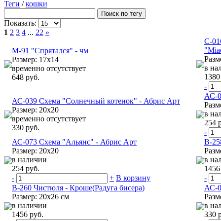
Теги
/
кошки
Показать:
1
2
3
4
...
22
»
C-01
"Mia
М-91 "Спрятался" - чм
Разм
Размер: 17х14
в на
временно отсутствует
1380
648 руб.
-
АС-0
АС-039 Схема "Солнечный котенок" - Абрис Арт
Разм
Размер: 20х20
в на
временно отсутствует
254 
330 руб.
-
АС-073 Схема "Альянс" - Абрис Арт
В-25
Размер: 20х20
Разм
в наличии
в на
254 руб.
1456
-
+
В корзину
-
В-260 Чистюля - Кроше(Радуга бисера)
АС-0
Размер: 20x26 см
Разм
в наличии
в на
1456 руб.
330 