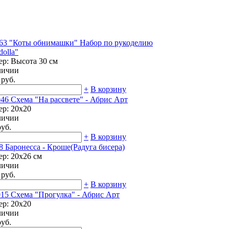
63 "Коты обнимашки" Набор по рукоделию
dolla"
ер: Высота 30 см
личии
 руб.
+
В корзину
46 Схема "На рассвете" - Абрис Арт
ер: 20х20
личии
руб.
+
В корзину
8 Баронесса - Кроше(Радуга бисера)
ер: 20x26 см
личии
 руб.
+
В корзину
15 Схема "Прогулка" - Абрис Арт
ер: 20х20
личии
руб.