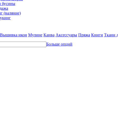
и бусины
дажа
г (валяние)
укинг
Вышивка икон
Мулине
Канва
Аксессуары
Пряжа
Книги
Ткани 
Больше опций