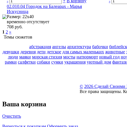
-
+
В корзину
-
02.010.04 Городок на Балеарах - Марья
Искусница
Размер: 22х40
временно отсутствует
708 руб.
1
2
»
Темы сюжетов
абстракция
ангелы
архитектура
бабочки
библейс
девушки
деревня
дети
детское
для самых маленьких
животные
люди
маяки
морская стихия
мосты
натюрморт
новый год
но
рамки
салфетки
собаки
сумки
украшения
уютный дом
фантаз
©
2026 Сделай Своими
Все права защищены. К
Ваша корзина
Очистить
Вернуться к покупкам
Оформить заказ