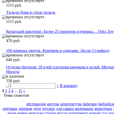
временно отсутствует
1115 руб.
Тильда:Дома в стиле тильда
временно отсутствует
1115 руб.
Кельтский квилтинг: Более 25 проектов пэчворка… Гейл Лоу
временно отсутствует
476 руб.
100 вязаных цветов. Крючком и спицами. Лесли Стэнфилд
временно отсутствует
640 руб.
Отделка бисером: 18 идей плетения крючком и иглой. Мидор
Нисида
в наличии
558 руб.
-
+
В корзину
1
2
3
4
...
11
»
Темы сюжетов
абстракция
ангелы
архитектура
бабочки
библейс
девушки
деревня
дети
детское
для самых маленьких
животные
люди
маяки
морская стихия
мосты
натюрморт
новый год
но