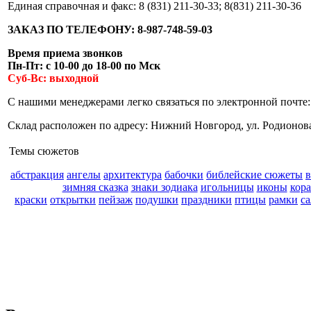
Единая справочная и факс: 8 (831) 211-30-33; 8(831) 211-30-36
ЗАКАЗ ПО ТЕЛЕФОНУ: 8-987-748-59-03
Время приема звонков
Пн-Пт: с 10-00
до 18-00 по Мск
Суб-Вс: выходной
C нашими менеджерами легко связаться по электронной почте
Склад расположен по адресу: Нижний Новгород, ул. Родионов
Темы сюжетов
абстракция
ангелы
архитектура
бабочки
библейские сюжеты
зимняя сказка
знаки зодиака
игольницы
иконы
кор
краски
открытки
пейзаж
подушки
праздники
птицы
рамки
с