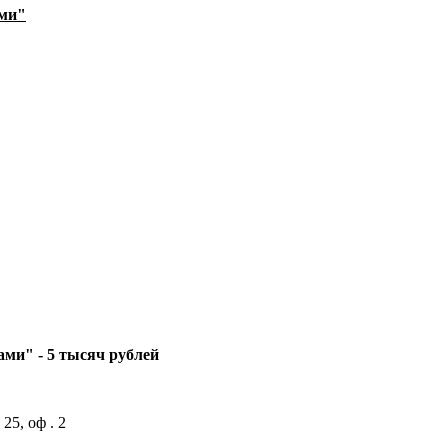
ами"
ми" - 5 тысяч рублей
5, оф . 2