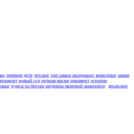
ки
деревня
дети
детское
для самых маленьких
животные
замки
тюрморт
новый год
ночная магия
орнамент
осенние
ркви
чудеса из бисера
шедевры мировой живописи
японские