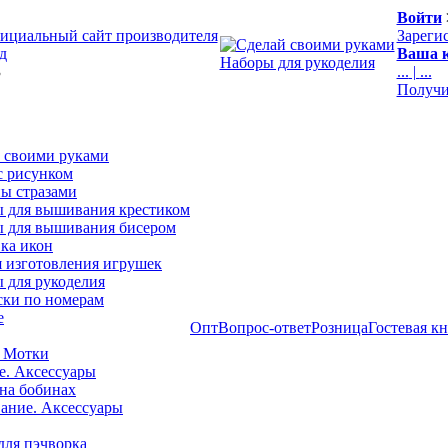
Войти
ициальный сайт производителя
Зареги
д
Ваша к
Наборы для рукоделия
3
...
|
...
Получи
 своими руками
с рисунком
ы стразами
 для вышивания крестиком
 для вышивания бисером
ка икон
я изготовления игрушек
 для рукоделия
ски по номерам
е
Опт
Вопрос-ответ
Розница
Гостевая к
 Мотки
е. Аксессуары
на бобинах
ние. Аксессуары
для пэчворка