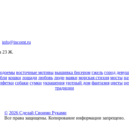
:
info@incomt.ru
а 23 Ж.
водоемы
восточные мотивы
вышивка бисером
гжель
город
девуш
абли
кошки
лошади
любовь
люди
маяки
морская стихия
мосты
на
алфетки
собаки
сумки
украшения
уютный дом
фантазия
цветы
це
традиции
©
2026 Сделай Своими Руками
Все права защищены. Копирование информации запрещено.