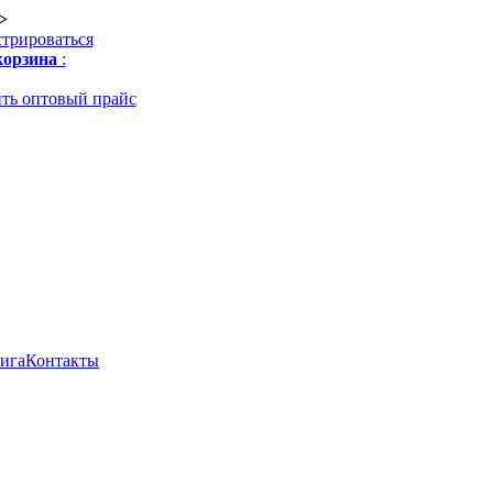
>
стрироваться
орзина
:
ть оптовый прайс
нига
Контакты