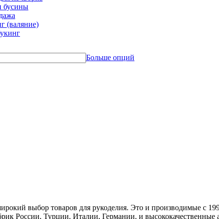
и бусины
дажа
г (валяние)
укинг
Больше опций
ирокий выбор товаров для рукоделия. Это и производимые с 19
рик России, Турции, Италии, Германии, и высококачественные а