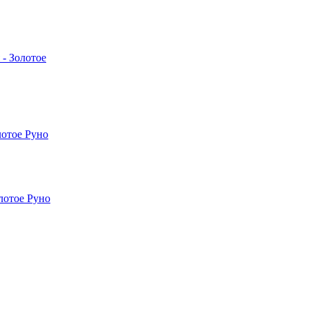
- Золотое
лотое Руно
лотое Руно