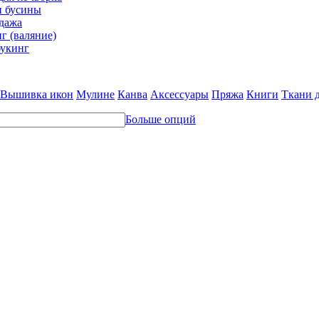
и бусины
дажа
г (валяние)
укинг
Вышивка икон
Мулине
Канва
Аксессуары
Пряжа
Книги
Ткани 
Больше опций