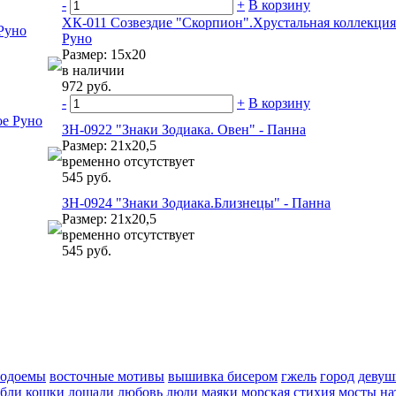
-
+
В корзину
ХК-011 Созвездие "Скорпион".Хрустальная коллекция 
Руно
Руно
Размер: 15х20
в наличии
972 руб.
-
+
В корзину
ое Руно
ЗН-0922 "Знаки Зодиака. Овен" - Панна
Размер: 21х20,5
временно отсутствует
545 руб.
ЗН-0924 "Знаки Зодиака.Близнецы" - Панна
Размер: 21х20,5
временно отсутствует
545 руб.
водоемы
восточные мотивы
вышивка бисером
гжель
город
девуш
абли
кошки
лошади
любовь
люди
маяки
морская стихия
мосты
на