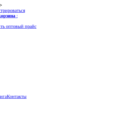
>
стрироваться
орзина
:
ть оптовый прайс
нига
Контакты