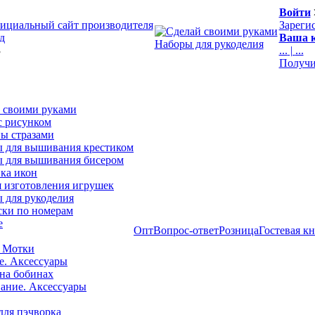
Войти
ициальный сайт производителя
Зареги
д
Ваша к
Наборы для рукоделия
3
...
|
...
Получи
 своими руками
с рисунком
ы стразами
 для вышивания крестиком
 для вышивания бисером
ка икон
я изготовления игрушек
 для рукоделия
ски по номерам
е
Опт
Вопрос-ответ
Розница
Гостевая к
 Мотки
е. Аксессуары
на бобинах
ние. Аксессуары
для пэчворка