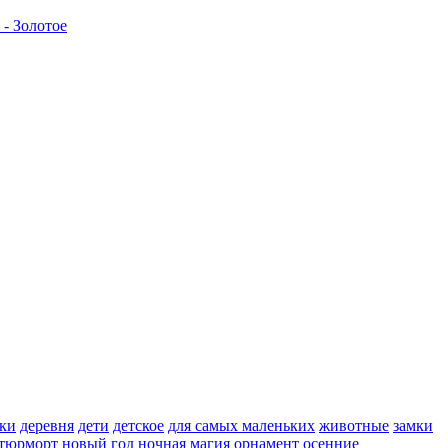
- Золотое
ки
деревня
дети
детское
для самых маленьких
животные
замки
тюрморт
новый год
ночная магия
орнамент
осенние