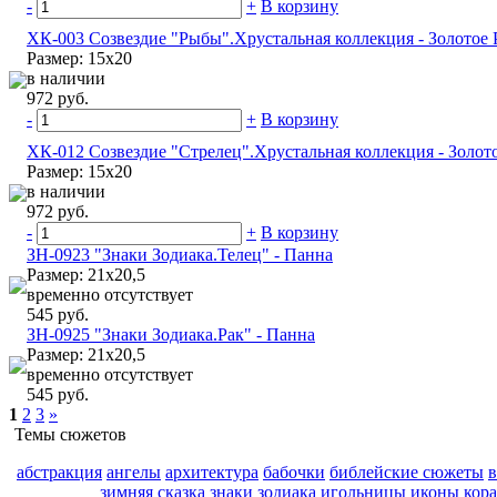
-
+
В корзину
ХК-003 Созвездие "Рыбы".Хрустальная коллекция - Золотое 
Размер: 15х20
в наличии
972 руб.
-
+
В корзину
ХК-012 Созвездие "Стрелец".Хрустальная коллекция - Золот
Размер: 15х20
в наличии
972 руб.
-
+
В корзину
ЗН-0923 "Знаки Зодиака.Телец" - Панна
Размер: 21х20,5
временно отсутствует
545 руб.
ЗН-0925 "Знаки Зодиака.Рак" - Панна
Размер: 21х20,5
временно отсутствует
545 руб.
1
2
3
»
Темы сюжетов
абстракция
ангелы
архитектура
бабочки
библейские сюжеты
зимняя сказка
знаки зодиака
игольницы
иконы
кор