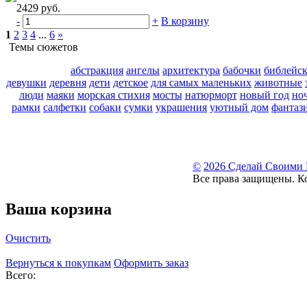
2429 руб.
-
+
В корзину
1
2
3
4
...
6
»
Темы сюжетов
абстракция
ангелы
архитектура
бабочки
библейс
девушки
деревня
дети
детское
для самых маленьких
животные
люди
маяки
морская стихия
мосты
натюрморт
новый год
но
рамки
салфетки
собаки
сумки
украшения
уютный дом
фантаз
©
2026 Сделай Своими
Все права защищены. К
Ваша корзина
Очистить
Вернуться к покупкам
Оформить заказ
Всего: