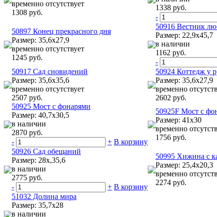
временно отсутствует
1338 руб.
1308 руб.
-
50916 Вестник л
50897 Конец прекрасного дня
Размер: 22,9х45,7
Размер: 35,6x27,9
в наличии
временно отсутствует
1162 руб.
1245 руб.
-
50917 Сад сновидений
50924 Коттедж у р
Размер: 35,6x35,6
Размер: 35,6х27,9
временно отсутствует
временно отсутст
2507 руб.
2602 руб.
50925 Мост с фонарями
50925F Мост с фо
Размер: 40,7х30,5
Размер: 41х30
в наличии
временно отсутст
2870 руб.
1756 руб.
-
+
В корзину
50926 Сад обещаний
50995 Хижина с 
Размер: 28x,35,6
Размер: 25,4х20,3
в наличии
временно отсутст
2775 руб.
2274 руб.
-
+
В корзину
51032 Долина мира
Размер: 35,7х28
в наличии