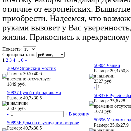
отличие от европейских. Вышиты
приобрести. Надеемся, что возмож
руками вызовет у Вас уверенность,
жизни. Прикоснись к прекрасному 
Показать:
Сортировать по:
1
2
3
4
...
6
»
50804 Чашки
30929 Японский мостик
Размер: 20,3x50,8
Размер: 30.5х40.6
в наличии
временно отсутствует
2327 руб.
1849 руб.
-
50837 Ручей с фонариками
50837F Ручей с ф
Размер: 40,7x30,5
Размер: 35,6x28
в наличии
временно отсутст
2507 руб.
1673 руб.
-
+
В корзину
50896 У тихих во
50895F Дом на изумрудном острове
Размер: 35.6х27.9
Размер: 40,7х30,5
в наличии