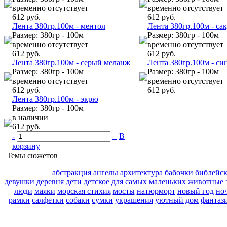
временно отсутствует
временно отсутствует
612 руб.
612 руб.
Лента 380гр.100м - ментол
Лента 380гр.100м - са
Размер: 380гр - 100м
Размер: 380гр - 100м
временно отсутствует
временно отсутствует
612 руб.
612 руб.
Лента 380гр.100м - серый меланж
Лента 380гр.100м - си
Размер: 380гр - 100м
Размер: 380гр - 100м
временно отсутствует
временно отсутствует
612 руб.
612 руб.
Лента 380гр.100м - экрю
Размер: 380гр - 100м
в наличии
612 руб.
-
+
В
корзину
Темы сюжетов
абстракция
ангелы
архитектура
бабочки
библейс
девушки
деревня
дети
детское
для самых маленьких
животные
люди
маяки
морская стихия
мосты
натюрморт
новый год
но
рамки
салфетки
собаки
сумки
украшения
уютный дом
фантаз