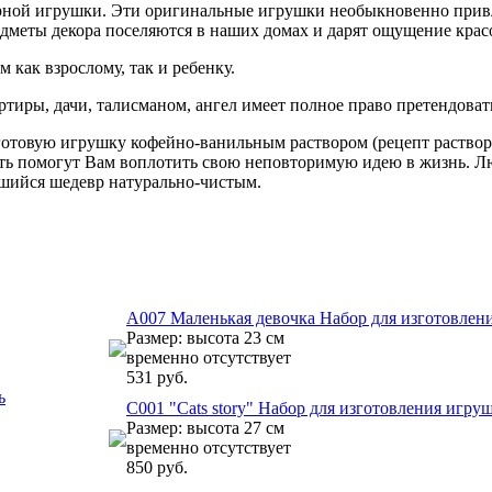
ерной игрушки. Эти оригинальные игрушки необыкновенно прив
едметы декора поселяются в наших домах и дарят ощущение крас
 как взрослому, так и ребенку.
артиры, дачи, талисманом, ангел имеет полное право претендо
ую игрушку кофейно-ванильным раствором (рецепт раствора вх
ть помогут Вам воплотить свою неповторимую идею в жизнь. Люб
ившийся шедевр натурально-чистым.
A007 Маленькая девочка Набор для изготовлен
Размер: высота 23 см
временно отсутствует
531 руб.
ь
C001 "Cats story" Набор для изготовления игру
Размер: высота 27 см
временно отсутствует
850 руб.