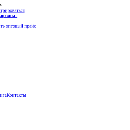
>
стрироваться
орзина
:
ть оптовый прайс
нига
Контакты