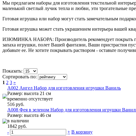
Мы предлагаем наборы для изготовления текстильной интерь
маленький светлый лучик тепла и любви, эти трогательные пр
Готовая игрушка или набор могут стать замечательным подарком
Готовая игрушка может стать украшением интерьера вашей кв
ИЗЮМИНКА НАБОРА: Производитель рекомендует покрыть готов
запаха игрушки, полет Вашей фантазии, Ваши пристрастия пус
добавьте ее. Не хотите покрывать раствором - оставьте получ
Показать:
Сортировать по:
1
2
3
»
A002 Ангел Набор для изготовления игрушки Ваниль
Размер: высота 21 см
временно отсутствует
516 руб.
A008 Фея в зеленом Набор для изготовления игрушки Ванил
Размер: высота 46 см
в наличии
1842 руб.
-
+
В корзину