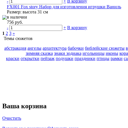
-
+
В корзину
FX001 Fox story Набор для изготовления игрушки Ваниль
Размер: высота 31 см
в наличии
756 руб.
-
+
В корзину
1
2
3
»
Темы сюжетов
абстракция
ангелы
архитектура
бабочки
библейские сюжеты
зимняя сказка
знаки зодиака
игольницы
иконы
кор
краски
открытки
пейзаж
подушки
праздники
птицы
рамки
с
Ваша корзина
Очистить