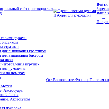
Войти
ициальный сайт производителя
Зареги
д
Ваша к
Наборы для рукоделия
3
...
|
...
Получи
 своими руками
с рисунком
ы стразами
 для вышивания крестиком
 для вышивания бисером
ка икон
я изготовления игрушек
 для рукоделия
ски по номерам
е
Опт
Вопрос-ответ
Розница
Гостевая к
 Мотки
е. Аксессуары
на бобинах
ние. Аксессуары
для пэчворка