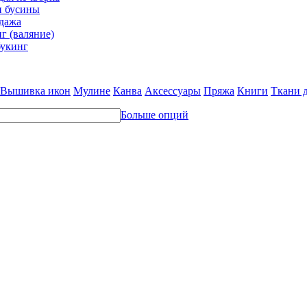
и бусины
дажа
г (валяние)
укинг
Вышивка икон
Мулине
Канва
Аксессуары
Пряжа
Книги
Ткани 
Больше опций