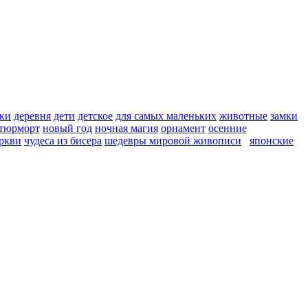
ки
деревня
дети
детское
для самых маленьких
животные
замки
тюрморт
новый год
ночная магия
орнамент
осенние
ркви
чудеса из бисера
шедевры мировой живописи
японские