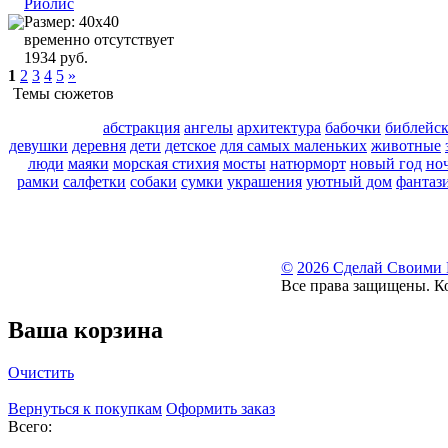
Риолис
Размер: 40х40
временно отсутствует
1934 руб.
1
2
3
4
5
»
Темы сюжетов
абстракция
ангелы
архитектура
бабочки
библейс
девушки
деревня
дети
детское
для самых маленьких
животные
люди
маяки
морская стихия
мосты
натюрморт
новый год
но
рамки
салфетки
собаки
сумки
украшения
уютный дом
фантаз
©
2026 Сделай Своими
Все права защищены. К
Ваша корзина
Очистить
Вернуться к покупкам
Оформить заказ
Всего: