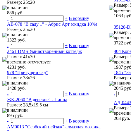
Размер: 25x20
Размер: 
в наличии
временн
886 руб.
1063 руб
-
+
В корзину
АВ-078 "В саду 1" - Абрис Арт (скидка 10%)
35128-D
Размер: 25x20
Размер: 
в наличии
временн
1323 руб.
3722 руб
-
+
В корзину
2461-DMS Умиротворенный коттедж
404 Кор
Размер: 41x30
Размер: 
временно отсутствует
временн
4231 руб.
1987 руб
978 "Цветущий сад"
1845 "З
Размер: 38x26
Размер: 
в наличии
в налич
1428 руб.
2045 руб
-
+
В корзину
-
ЖК-2060 "В деревне" - Панна
АД-0443
Размер: 28,5х19,5 см
Размер: 
в наличии
временн
895 руб.
203 руб.
-
+
В корзину
АМ0013 "Сербский пейзаж" алмазная мозаика