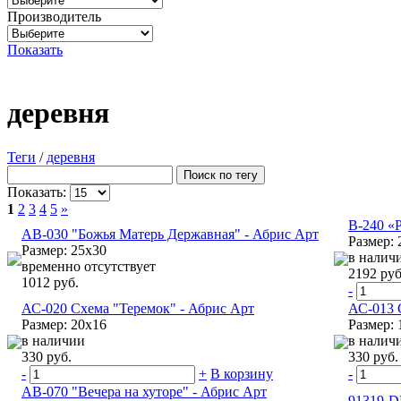
Производитель
Показать
деревня
Теги
/
деревня
Показать:
1
2
3
4
5
»
B-240 «
АВ-030 "Божья Матерь Державная" - Абрис Арт
Размер: 
Размер: 25х30
в налич
временно отсутствует
2192 руб
1012 руб.
-
АС-020 Схема "Теремок" - Абрис Арт
АС-013 
Размер: 20х16
Размер: 
в наличии
в налич
330 руб.
330 руб.
-
+
В корзину
-
АВ-070 "Вечера на хуторе" - Абрис Арт
91319-D