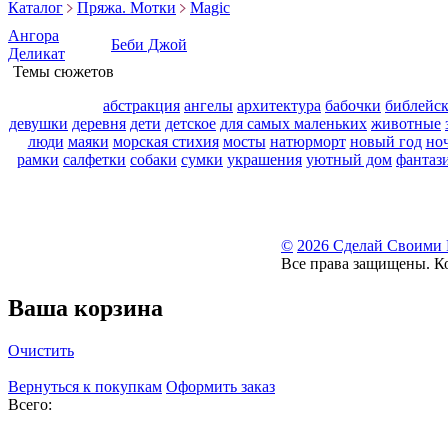
Каталог
Пряжа. Мотки
Magic
Ангора
Беби Джой
Деликат
Темы сюжетов
абстракция
ангелы
архитектура
бабочки
библейс
девушки
деревня
дети
детское
для самых маленьких
животные
люди
маяки
морская стихия
мосты
натюрморт
новый год
но
рамки
салфетки
собаки
сумки
украшения
уютный дом
фантаз
©
2026 Сделай Своими
Все права защищены. К
Ваша корзина
Очистить
Вернуться к покупкам
Оформить заказ
Всего: