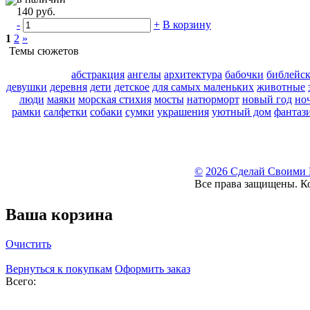
140 руб.
-
+
В корзину
1
2
»
Темы сюжетов
абстракция
ангелы
архитектура
бабочки
библейс
девушки
деревня
дети
детское
для самых маленьких
животные
люди
маяки
морская стихия
мосты
натюрморт
новый год
но
рамки
салфетки
собаки
сумки
украшения
уютный дом
фантаз
©
2026 Сделай Своими
Все права защищены. К
Ваша корзина
Очистить
Вернуться к покупкам
Оформить заказ
Всего: