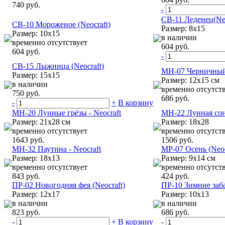
740 руб.
-
CB-11 Леденец(Neo
CB-10 Мороженое (Neocraft)
Размер: 8х15
Размер: 10х15
в наличии
временно отсутствует
604 руб.
604 руб.
-
CB-15 Лыжница (Neocraft)
МН-07 Черничный 
Размер: 15х15
Размер: 12х15 см
в наличии
временно отсутст
750 руб.
686 руб.
-
+
В корзину
МН-20 Лунные грёзы - Neocraft
МН-22 Лунная сона
Размер: 21х28 см
Размер: 18x28
временно отсутствует
временно отсутст
1643 руб.
1506 руб.
МН-32 Паутина - Neocraft
МР-07 Осень (Neoc
Размер: 18x13
Размер: 9х14 см
временно отсутствует
временно отсутст
843 руб.
424 руб.
ПР-02 Новогодняя фея (Neocraft)
ПР-10 Зимние заба
Размер: 12х17
Размер: 10х13
в наличии
в наличии
823 руб.
686 руб.
-
+
В корзину
-