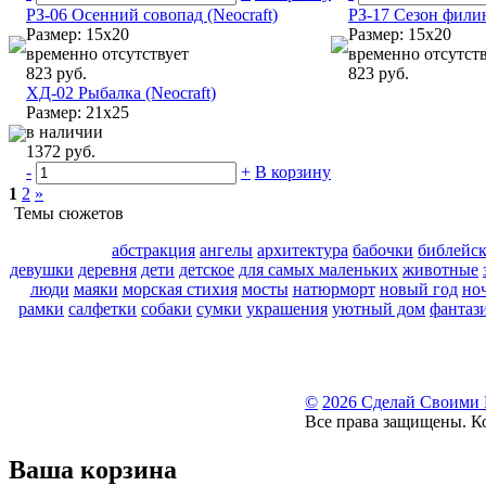
РЗ-06 Осенний совопад (Neocraft)
РЗ-17 Сезон филин
Размер: 15х20
Размер: 15х20
временно отсутствует
временно отсутст
823 руб.
823 руб.
ХД-02 Рыбалка (Neocraft)
Размер: 21х25
в наличии
1372 руб.
-
+
В корзину
1
2
»
Темы сюжетов
абстракция
ангелы
архитектура
бабочки
библейс
девушки
деревня
дети
детское
для самых маленьких
животные
люди
маяки
морская стихия
мосты
натюрморт
новый год
но
рамки
салфетки
собаки
сумки
украшения
уютный дом
фантаз
©
2026 Сделай Своими
Все права защищены. К
Ваша корзина