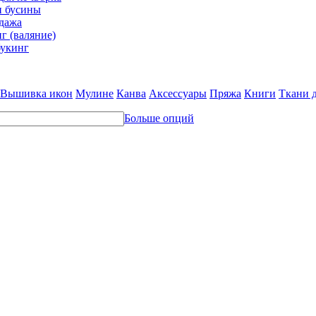
и бусины
дажа
г (валяние)
укинг
Вышивка икон
Мулине
Канва
Аксессуары
Пряжа
Книги
Ткани 
Больше опций