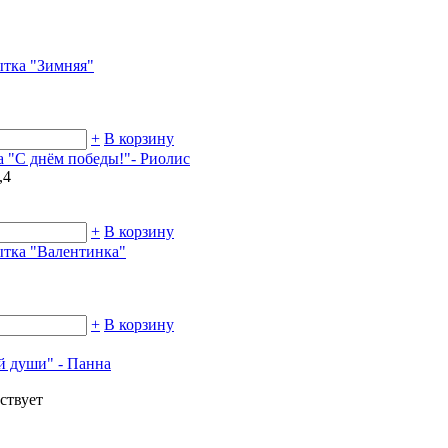
тка "Зимняя"
+
В корзину
 "С днём победы!"- Риолис
,4
+
В корзину
тка "Валентинка"
+
В корзину
й души" - Панна
ствует