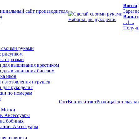
Войти
ициальный сайт производителя
Зареги
д
Ваша к
Наборы для рукоделия
3
...
|
...
Получи
 своими руками
с рисунком
ы стразами
 для вышивания крестиком
 для вышивания бисером
ка икон
я изготовления игрушек
 для рукоделия
ски по номерам
е
Опт
Вопрос-ответ
Розница
Гостевая к
 Мотки
е. Аксессуары
на бобинах
ние. Аксессуары
для пэчворка