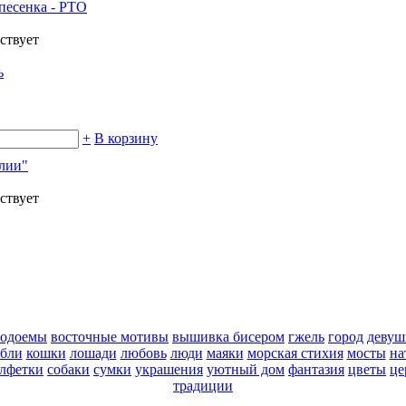
песенка - РТО
ствует
ь
+
В корзину
илии"
ствует
водоемы
восточные мотивы
вышивка бисером
гжель
город
девуш
абли
кошки
лошади
любовь
люди
маяки
морская стихия
мосты
на
алфетки
собаки
сумки
украшения
уютный дом
фантазия
цветы
це
традиции