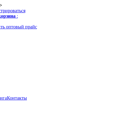
>
стрироваться
орзина
:
ть оптовый прайс
нига
Контакты