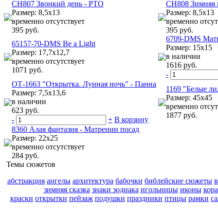
CH807 Звонкий день - РТО
CH808 Зимняя 
Размер: 8,5х13
Размер: 8,5х13
временно отсутствует
временно отсут
395 руб.
395 руб.
6709-DMS Мат
65157-70-DMS Be a Light
Размер: 15x15
Размер: 17,7х12,7
в наличии
временно отсутствует
1616 руб.
1071 руб.
-
ОТ-1663 "Открытка. Лунная ночь" - Панна
1169 "Белые л
Размер: 7,5х13,6
Размер: 45x45
в наличии
временно отсут
623 руб.
1877 руб.
-
+
В корзину
8360 Алая фантазия - Матренин посад
Размер: 22х25
временно отсутствует
284 руб.
Темы сюжетов
абстракция
ангелы
архитектура
бабочки
библейские сюжеты
зимняя сказка
знаки зодиака
игольницы
иконы
кор
краски
открытки
пейзаж
подушки
праздники
птицы
рамки
с