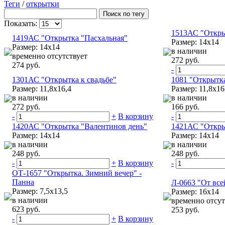
Теги
/
открытки
Показать:
1513АС "Откры
1419АС "Открытка "Пасхальная"
Размер: 14х14
Размер: 14х14
в наличии
временно отсутствует
272 руб.
274 руб.
-
1301АС "Открытка к свадьбе"
1081 "Открытка
Размер: 11,8х16,4
Размер: 11,8х16
в наличии
в наличии
272 руб.
166 руб.
-
+
В корзину
-
1420АС "Открытка "Валентинов день"
1421АС "Откры
Размер: 14х14
Размер: 14х14
в наличии
в наличии
248 руб.
248 руб.
-
+
В корзину
-
ОТ-1657 "Открытка. Зимний вечер" -
Панна
Л-0663 "От все
Размер: 7,5х13,5
Размер: 16x14
в наличии
временно отсут
623 руб.
253 руб.
-
+
В корзину