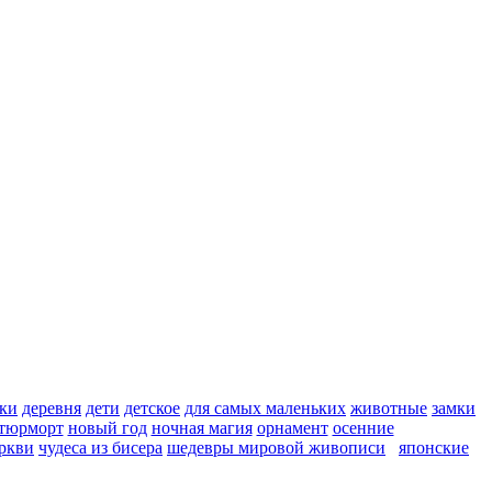
ки
деревня
дети
детское
для самых маленьких
животные
замки
тюрморт
новый год
ночная магия
орнамент
осенние
ркви
чудеса из бисера
шедевры мировой живописи
японские