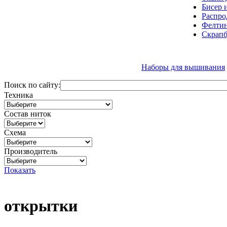
Бисер 
Распро
Фелтин
Скрапб
Наборы для вышивания
Поиск по сайту:
Техника
Состав ниток
Схема
Производитель
Показать
открытки