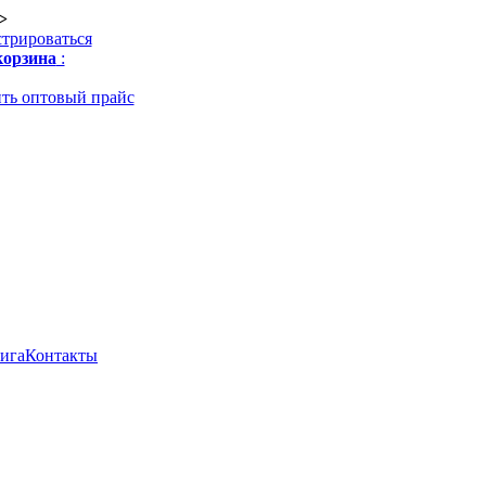
>
стрироваться
орзина
:
ть оптовый прайс
нига
Контакты