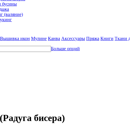
и бусины
дажа
г (валяние)
укинг
Вышивка икон
Мулине
Канва
Аксессуары
Пряжа
Книги
Ткани 
Больше опций
Радуга бисера)