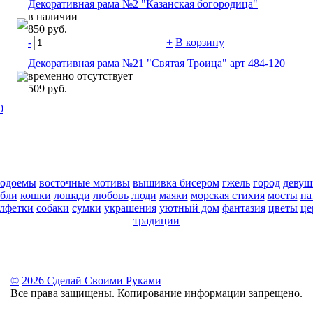
Декоративная рама №2 "Казанская богородица"
в наличии
850 руб.
-
+
В корзину
Декоративная рама №21 "Святая Троица" арт 484-120
временно отсутствует
509 руб.
0
водоемы
восточные мотивы
вышивка бисером
гжель
город
девуш
абли
кошки
лошади
любовь
люди
маяки
морская стихия
мосты
на
алфетки
собаки
сумки
украшения
уютный дом
фантазия
цветы
це
традиции
©
2026 Сделай Своими Руками
Все права защищены. Копирование информации запрещено.