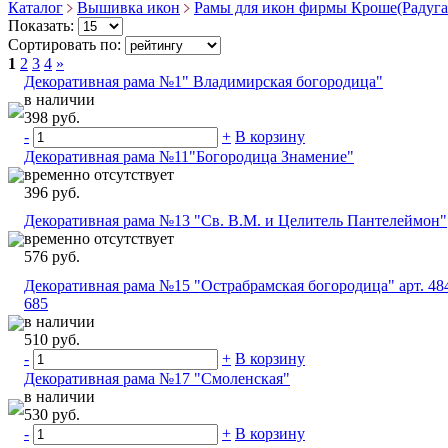
Каталог
Вышивка икон
Рамы для икон фирмы Кроше(Радуга
Показать:
Сортировать по:
1
2
3
4
»
Декоративная рама №1" Владимирская богородица"
в наличии
398 руб.
-
+
В корзину
Декоративная рама №11"Богородица Знамение"
временно отсутствует
396 руб.
Декоративная рама №13 "Св. В.М. и Целитель Пантелеймон"
временно отсутствует
576 руб.
Декоративная рама №15 "Острабрамская богородица" арт. 48
685
в наличии
510 руб.
-
+
В корзину
Декоративная рама №17 "Смоленская"
в наличии
530 руб.
-
+
В корзину