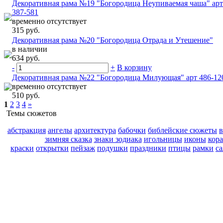
Декоративная рама №19 "Богородица Неупиваемая чаша" арт
387-581
временно отсутствует
315 руб.
Декоративная рама №20 "Богородица Отрада и Утешение"
в наличии
634 руб.
-
+
В корзину
Декоративная рама №22 "Богородица Милующая" арт 486-12
временно отсутствует
510 руб.
1
2
3
4
»
Темы сюжетов
абстракция
ангелы
архитектура
бабочки
библейские сюжеты
зимняя сказка
знаки зодиака
игольницы
иконы
кор
краски
открытки
пейзаж
подушки
праздники
птицы
рамки
с