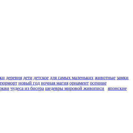
ки
деревня
дети
детское
для самых маленьких
животные
замки
тюрморт
новый год
ночная магия
орнамент
осенние
ркви
чудеса из бисера
шедевры мировой живописи
японские