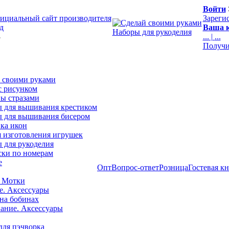
Войти
ициальный сайт производителя
Зареги
д
Ваша к
Наборы для рукоделия
3
...
|
...
Получи
 своими руками
с рисунком
ы стразами
 для вышивания крестиком
 для вышивания бисером
ка икон
я изготовления игрушек
 для рукоделия
ски по номерам
е
Опт
Вопрос-ответ
Розница
Гостевая к
 Мотки
е. Аксессуары
на бобинах
ние. Аксессуары
для пэчворка