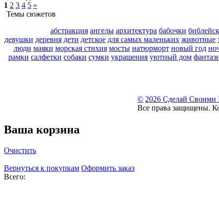
1
2
3
4
5
»
Темы сюжетов
абстракция
ангелы
архитектура
бабочки
библейс
девушки
деревня
дети
детское
для самых маленьких
животные
люди
маяки
морская стихия
мосты
натюрморт
новый год
но
рамки
салфетки
собаки
сумки
украшения
уютный дом
фантаз
©
2026 Сделай Своими
Все права защищены. К
Ваша корзина
Очистить
Вернуться к покупкам
Оформить заказ
Всего: