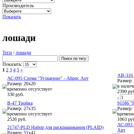
Производитель
Показать
лошади
Теги
/
лошади
Показать:
1
2
3
4
5
»
АВ-316 
АС-095 Схема "Угощение" - Абрис Арт
Размер:
Размер: 20х20
в налич
временно отсутствует
2390 ру
330 руб.
-
В-47 Тройка
91186 "
Размер: 27х35
Размер:
временно отсутствует
временн
2526 руб.
1063 ру
АС-093
21747-PLD Набор для раскрашивания (PLAID)
Арт
Размер: 51х41