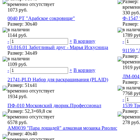
Размер:
временно отсутствует
временн
1073 руб.
330 руб.
0040 РТ "Арабское сокровище"
Ф-1547 
Размер: 30х40
Размер: 
в наличии
в налич
1144 руб.
1789 ру
-
+
В корзину
-
03.016.01 Заботливый друг - Марья Искусница
91159 "
Размер: 34х49
Размер:
в наличии
временн
1109 руб.
1919 ру
-
+
В корзину
ЛМ-004 
21741-PLD Набор для раскрашивания (PLAID)
Размер:
Размер: 51х41
в налич
временно отсутствует
7768 ру
1934 руб.
-
ПФ-010 Московский дворик.Профессионал
1539 Тр
Размер: 52,3×69,8 см
Размер:
временно отсутствует
временн
6578 руб.
278 руб.
АМ0039 "Пара лошадей" алмазная мозаика Риолис
Размер: 40х40
временно отсутствует