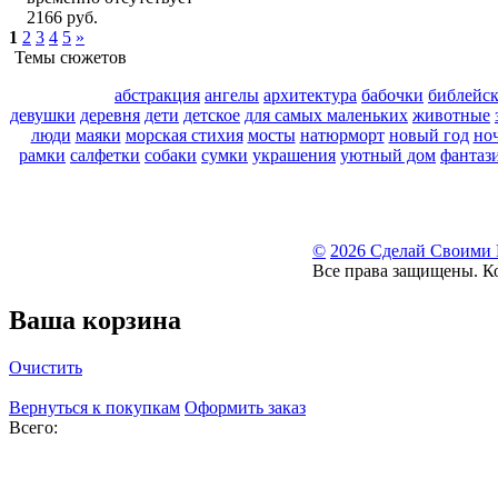
2166 руб.
1
2
3
4
5
»
Темы сюжетов
абстракция
ангелы
архитектура
бабочки
библейс
девушки
деревня
дети
детское
для самых маленьких
животные
люди
маяки
морская стихия
мосты
натюрморт
новый год
но
рамки
салфетки
собаки
сумки
украшения
уютный дом
фантаз
©
2026 Сделай Своими
Все права защищены. К
Ваша корзина
Очистить
Вернуться к покупкам
Оформить заказ
Всего: