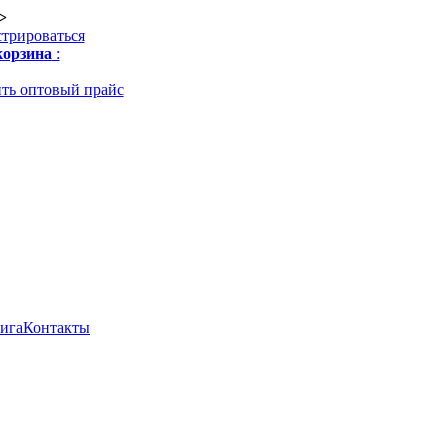
>
стрироваться
орзина
:
ть оптовый прайс
нига
Контакты