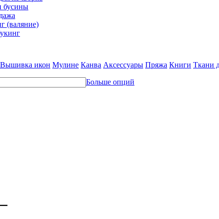
и бусины
дажа
г (валяние)
укинг
Вышивка икон
Мулине
Канва
Аксессуары
Пряжа
Книги
Ткани 
Больше опций
_