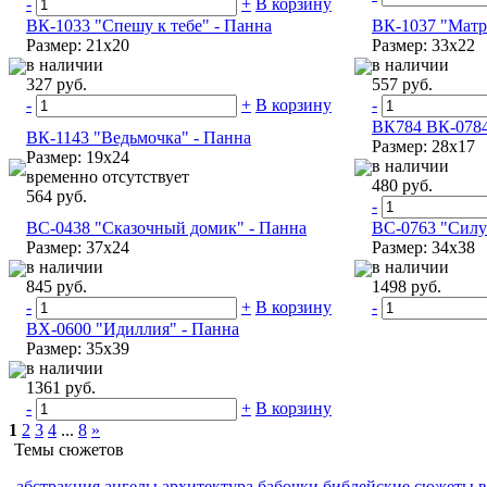
-
+
В корзину
ВК-1033 "Спешу к тебе" - Панна
ВК-1037 "Матр
Размер: 21х20
Размер: 33х22
в наличии
в наличии
327 руб.
557 руб.
-
+
В корзину
-
ВК784 ВК-0784
ВК-1143 "Ведьмочка" - Панна
Размер: 28х17
Размер: 19х24
в наличии
временно отсутствует
480 руб.
564 руб.
-
ВС-0438 "Сказочный домик" - Панна
ВС-0763 "Силу
Размер: 37х24
Размер: 34х38
в наличии
в наличии
845 руб.
1498 руб.
-
+
В корзину
-
ВХ-0600 "Идиллия" - Панна
Размер: 35х39
в наличии
1361 руб.
-
+
В корзину
1
2
3
4
...
8
»
Темы сюжетов
абстракция
ангелы
архитектура
бабочки
библейские сюжеты