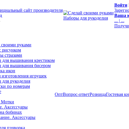
Войти
ициальный сайт производителя
Зареги
д
Ваша к
Наборы для рукоделия
3
...
|
...
Получи
 своими руками
с рисунком
ы стразами
 для вышивания крестиком
 для вышивания бисером
ка икон
я изготовления игрушек
 для рукоделия
ски по номерам
е
Опт
Вопрос-ответ
Розница
Гостевая к
 Мотки
е. Аксессуары
на бобинах
ние. Аксессуары
для пэчворка