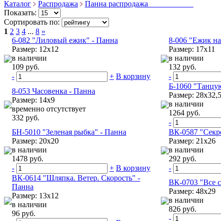
Каталог
Распродажа
Панна распродажа ___________
Показать:
Сортировать по:
1
2
3
4
...
8
»
6-082 "Лиловый ежик" - Панна
8-006 "Ежик на
Размер: 12х12
Размер: 17х11
в наличии
в наличии
109 руб.
132 руб.
-
+
В корзину
-
Б-1060 "Танцу
8-053 Часовенка - Панна
Размер: 28x32,
Размер: 14х9
в наличии
временно отсутствует
1264 руб.
332 руб.
-
БН-5010 "Зеленая рыбка" - Панна
ВК-0587 "Секр
Размер: 20х20
Размер: 21х26
в наличии
в наличии
1478 руб.
292 руб.
-
+
В корзину
-
ВК-0614 "Шляпка. Ветер. Скорость" -
ВК-0703 "Все 
Панна
Размер: 48х29
Размер: 13х12
в наличии
в наличии
826 руб.
96 руб.
-