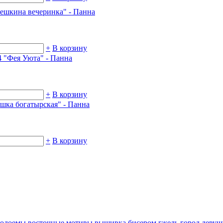
ешкина вечеринка" - Панна
+
В корзину
 "Фея Уюта" - Панна
+
В корзину
шка богатырская" - Панна
+
В корзину
водоемы
восточные мотивы
вышивка бисером
гжель
город
девуш