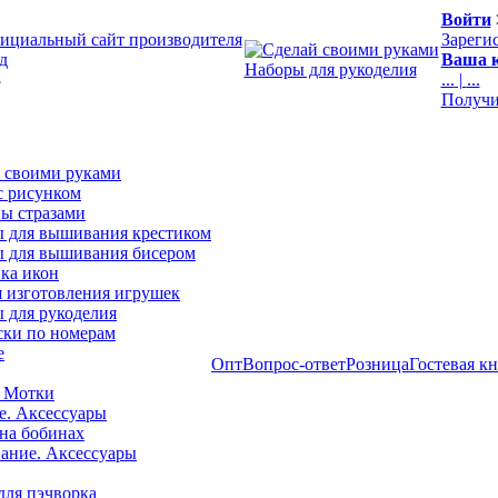
Войти
ициальный сайт производителя
Зареги
д
Ваша к
Наборы для рукоделия
3
...
|
...
Получи
 своими руками
с рисунком
ы стразами
 для вышивания крестиком
 для вышивания бисером
ка икон
я изготовления игрушек
 для рукоделия
ски по номерам
е
Опт
Вопрос-ответ
Розница
Гостевая к
 Мотки
е. Аксессуары
на бобинах
ние. Аксессуары
для пэчворка