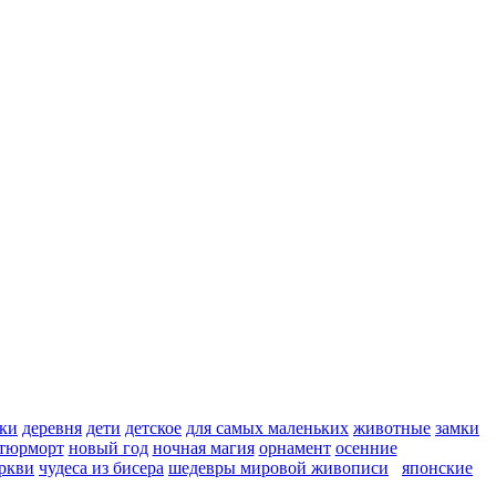
ки
деревня
дети
детское
для самых маленьких
животные
замки
тюрморт
новый год
ночная магия
орнамент
осенние
ркви
чудеса из бисера
шедевры мировой живописи
японские