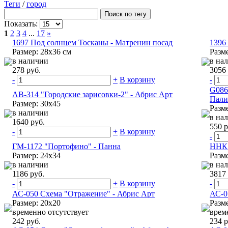
Теги
/
город
Показать:
1
2
3
4
...
17
»
1697 Под солнцем Тосканы - Матренин посад
1396
Размер: 28х36 см
Разм
в наличии
в на
278 руб.
3056 
-
+
В корзину
-
G086
АВ-314 "Городские зарисовки-2" - Абрис Арт
Пали
Размер: 30х45
Разм
в наличии
в на
1640 руб.
550 р
-
+
В корзину
-
ГМ-1172 "Портофино" - Панна
ННК 
Размер: 24х34
Разме
в наличии
в на
1186 руб.
3817 
-
+
В корзину
-
АС-050 Схема "Отражение" - Абрис Арт
АС-0
Размер: 20х20
Разм
временно отсутствует
врем
242 руб.
234 р