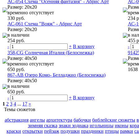
АС-054 Схема "Осенняя фантазия" - Абрис Арт
АС-0
Размер: 20х20
Разм
временно отсутствует
врем
330 руб.
234 р
АС-061 Схема "Вояж" - Абрис Арт
АС-1
Размер: 20х20
Разм
в наличии
в на
254 руб.
455 р
-
+
В корзину
-
358-CG Солнечная Италия (Белоснежка)
9142
Размер: 40х50
Разм
временно отсутствует
врем
650 руб.
1638 
867-AB Озеро Комо- Белладжио (Белоснежка)
Размер: 40х50
в наличии
650 руб.
-
+
В корзину
1
2
3
4
...
17
»
Темы сюжетов
абстракция
ангелы
архитектура
бабочки
библейские сюжеты
зимняя сказка
знаки зодиака
игольницы
иконы
кор
краски
открытки
пейзаж
подушки
праздники
птицы
рамки
с