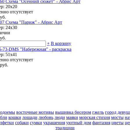
60 Схема "Осенний сюжет" - Абрис Арт
ер: 20х20
енно отсутствует
уб.
07 Схема "Париж" - Абрис Арт
ер: 24х30
личии
уб.
+
В корзину
5-73-DMS "Набережная" - раскраска
ер: 51х41
енно отсутствует
руб.
водоемы
восточные мотивы
вышивка бисером
гжель
город
девуш
абли
кошки
лошади
любовь
люди
маяки
морская стихия
мосты
на
алфетки
собаки
сумки
украшения
уютный дом
фантазия
цветы
це
традиции