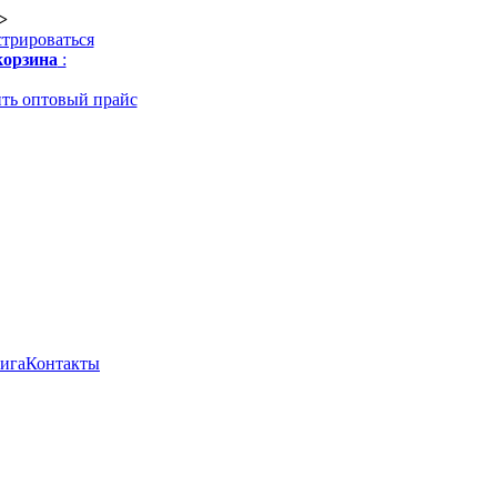
>
стрироваться
орзина
:
ть оптовый прайс
нига
Контакты