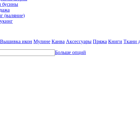
и бусины
дажа
г (валяние)
укинг
Вышивка икон
Мулине
Канва
Аксессуары
Пряжа
Книги
Ткани 
Больше опций