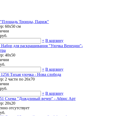
 "Площадь Троицы, Париж"
ер: 60х50 см
личии
руб.
+
В корзину
 Набор для раскрашивания "Улочка Венеции"-
тра
ер: 40х50
личии
уб.
+
В корзину
1256 Тихая улочка - Нова слобода
р: 2 части по 26х70
личии
руб.
+
В корзину
51 Схема "Дождливый вечер" - Абрис Арт
ер: 20х20
енно отсутствует
уб.