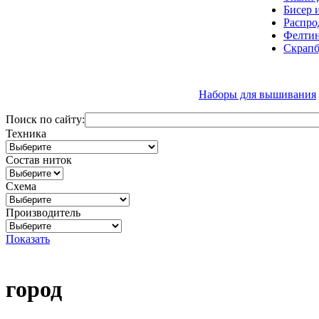
Бисер 
Распро
Фелтин
Скрапб
Наборы для вышивания
Поиск по сайту:
Техника
Состав ниток
Схема
Производитель
Показать
город