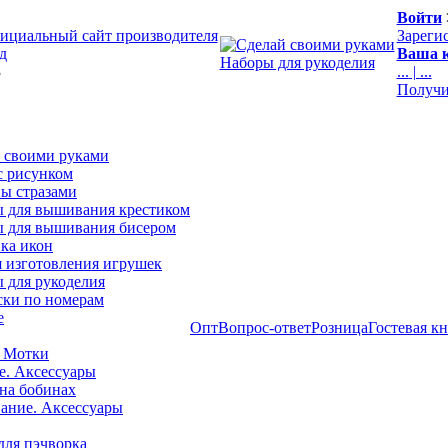
Войти
ициальный сайт производителя
Зареги
д
Ваша к
Наборы для рукоделия
3
...
|
...
Получи
 своими руками
с рисунком
ы стразами
 для вышивания крестиком
 для вышивания бисером
ка икон
я изготовления игрушек
 для рукоделия
ски по номерам
е
Опт
Вопрос-ответ
Розница
Гостевая к
 Мотки
е. Аксессуары
на бобинах
ние. Аксессуары
для пэчворка