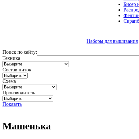
Бисер 
Распро
Фелтин
Скрапб
Наборы для вышивания
Поиск по сайту:
Техника
Состав ниток
Схема
Производитель
Показать
Машенька