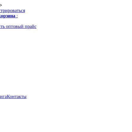
>
стрироваться
орзина
:
ть оптовый прайс
нига
Контакты