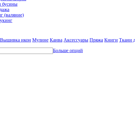
и бусины
дажа
г (валяние)
укинг
Вышивка икон
Мулине
Канва
Аксессуары
Пряжа
Книги
Ткани 
Больше опций