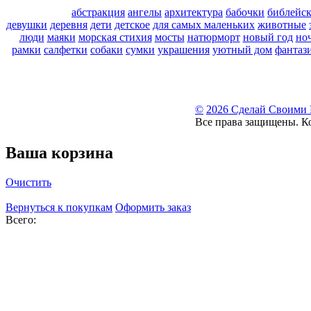
абстракция
ангелы
архитектура
бабочки
библейс
девушки
деревня
дети
детское
для самых маленьких
животные
люди
маяки
морская стихия
мосты
натюрморт
новый год
но
рамки
салфетки
собаки
сумки
украшения
уютный дом
фантаз
©
2026 Сделай Своими
Все права защищены. К
Ваша корзина
Очистить
Вернуться к покупкам
Оформить заказ
Всего: