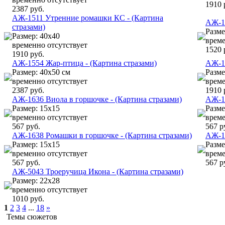
1910 
2387 руб.
АЖ-1511 Утренние ромашки КС - (Картина
АЖ-1
стразами)
Разме
Размер: 40х40
време
временно отсутствует
1520 
1910 руб.
АЖ-1554 Жар-птица - (Картина стразами)
АЖ-15
Размер: 40х50 см
Разме
временно отсутствует
време
2387 руб.
1910 
АЖ-1636 Виола в горшочке - (Картина стразами)
АЖ-16
Размер: 15х15
Разме
временно отсутствует
време
567 руб.
567 р
АЖ-1638 Ромашки в горшочке - (Картина стразами)
АЖ-16
Размер: 15х15
Разме
временно отсутствует
време
567 руб.
567 р
АЖ-5043 Троеручица Икона - (Картина стразами)
Размер: 22х28
временно отсутствует
1010 руб.
1
2
3
4
...
18
»
Темы сюжетов