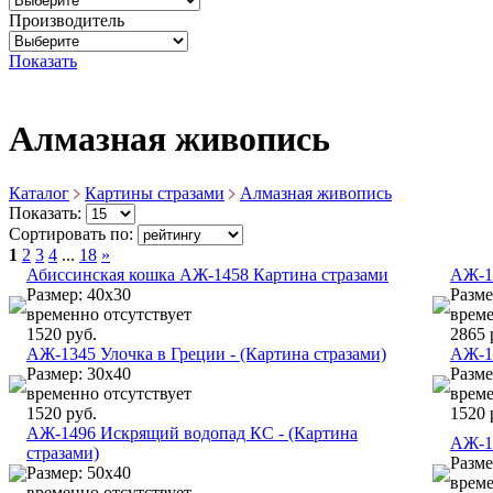
Производитель
Показать
Алмазная живопись
Каталог
Картины стразами
Алмазная живопись
Показать:
Сортировать по:
1
2
3
4
...
18
»
Абиссинская кошка АЖ-1458 Картина стразами
АЖ-1
Размер: 40х30
Разме
временно отсутствует
време
1520 руб.
2865 
АЖ-1345 Улочка в Греции - (Картина стразами)
АЖ-14
Размер: 30х40
Разме
временно отсутствует
време
1520 руб.
1520 
АЖ-1496 Искрящий водопад КС - (Картина
АЖ-15
стразами)
Разме
Размер: 50х40
време
временно отсутствует