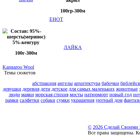
акрил
100гр-300м
ЕНОТ
Состав: 95%-
шерсть(меринос)
5%-кенгуру
ЛАЙКА
100г-300м
Kangaroo Wool
Темы сюжетов
абстракция
ангелы
архитектура
бабочки
библейс
девушки
деревня
дети
детское
для самых маленьких
животные
люди
маяки
морская стихия
мосты
натюрморт
новый год
но
рамки
салфетки
собаки
сумки
украшения
уютный дом
фантаз
©
2026 Сделай Своими
Все права защищены. К