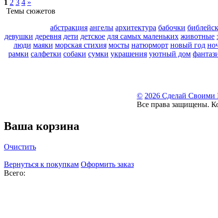
1
2
3
4
»
Темы сюжетов
абстракция
ангелы
архитектура
бабочки
библейс
девушки
деревня
дети
детское
для самых маленьких
животные
люди
маяки
морская стихия
мосты
натюрморт
новый год
но
рамки
салфетки
собаки
сумки
украшения
уютный дом
фантаз
©
2026 Сделай Своими
Все права защищены. К
Ваша корзина
Очистить
Вернуться к покупкам
Оформить заказ
Всего: