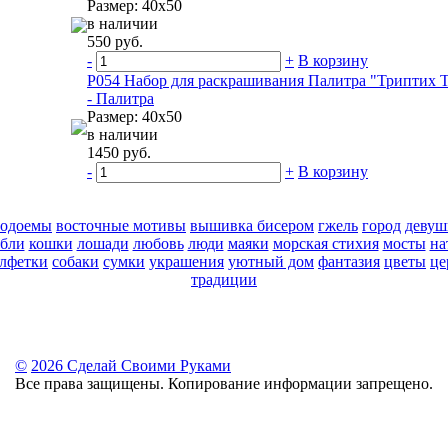
Размер: 40х50
в наличии
550 руб.
-
+
В корзину
Р054 Набор для раскрашивания Палитра "Триптих 
- Палитра
Размер: 40х50
в наличии
1450 руб.
-
+
В корзину
водоемы
восточные мотивы
вышивка бисером
гжель
город
девуш
абли
кошки
лошади
любовь
люди
маяки
морская стихия
мосты
на
алфетки
собаки
сумки
украшения
уютный дом
фантазия
цветы
це
традиции
©
2026 Сделай Своими Руками
Все права защищены. Копирование информации запрещено.