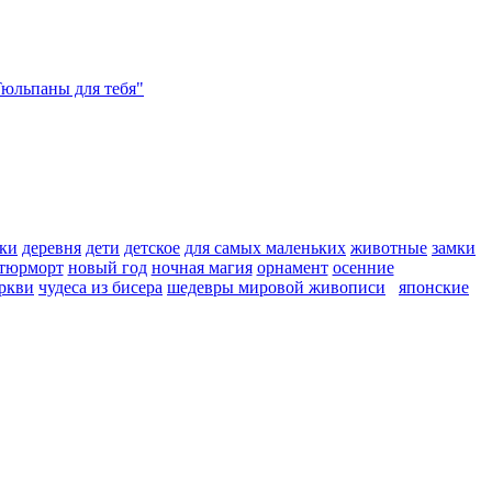
Тюльпаны для тебя"
ки
деревня
дети
детское
для самых маленьких
животные
замки
тюрморт
новый год
ночная магия
орнамент
осенние
ркви
чудеса из бисера
шедевры мировой живописи
японские