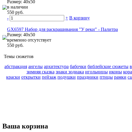
Размер: 40х50
в наличии
550 руб.
-
+
В корзину
GX6597 Набор для раскрашивания "У реки" - Палитра
Размер: 40х50
временно отсутствует
550 руб.
Темы сюжетов
абстракция
ангелы
архитектура
бабочки
библейские сюжеты
зимняя сказка
знаки зодиака
игольницы
иконы
кор
краски
открытки
пейзаж
подушки
праздники
птицы
рамки
с
Ваша корзина