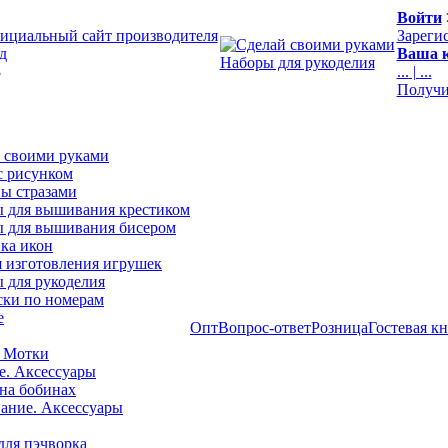
Войти
ициальный сайт производителя
Зареги
д
Ваша к
Наборы для рукоделия
3
...
|
...
Получи
 своими руками
с рисунком
ы стразами
 для вышивания крестиком
 для вышивания бисером
ка икон
я изготовления игрушек
 для рукоделия
ски по номерам
е
Опт
Вопрос-ответ
Розница
Гостевая к
 Мотки
е. Аксессуары
на бобинах
ние. Аксессуары
для пэчворка