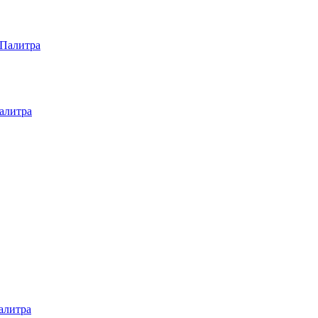
 Палитра
алитра
алитра