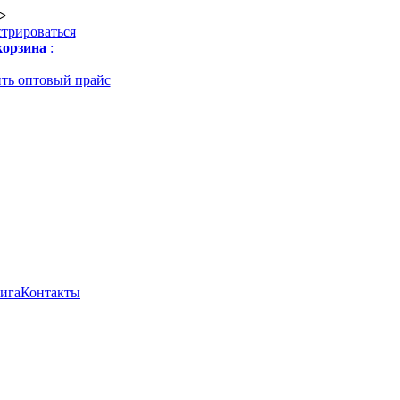
>
стрироваться
орзина
:
ть оптовый прайс
нига
Контакты