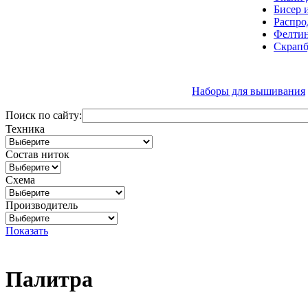
Бисер 
Распро
Фелтин
Скрапб
Наборы для вышивания
Поиск по сайту:
Техника
Состав ниток
Схема
Производитель
Показать
Палитра