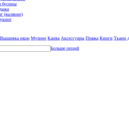
и бусины
дажа
г (валяние)
укинг
Вышивка икон
Мулине
Канва
Аксессуары
Пряжа
Книги
Ткани 
Больше опций