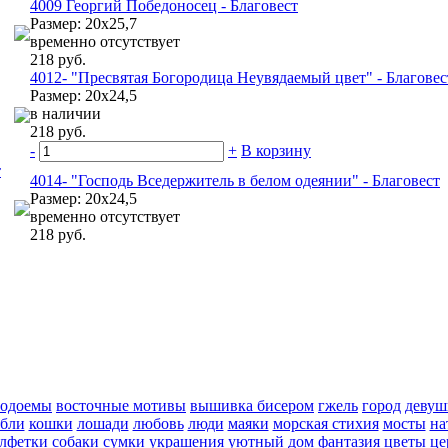
4009 Георгий Победоносец - Благовест
Размер: 20х25,7
временно отсутствует
218 руб.
4012- "Пресвятая Богородица Неувядаемый цвет" - Благовес
Размер: 20х24,5
в наличии
218 руб.
-
+
В корзину
т
4014- "Господь Вседержитель в белом одеянии" - Благовест
Размер: 20х24,5
временно отсутствует
218 руб.
водоемы
восточные мотивы
вышивка бисером
гжель
город
девуш
абли
кошки
лошади
любовь
люди
маяки
морская стихия
мосты
на
алфетки
собаки
сумки
украшения
уютный дом
фантазия
цветы
це