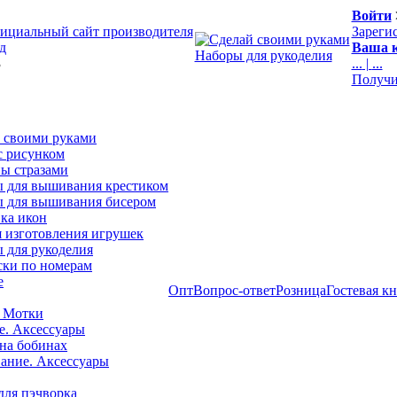
Войти
ициальный сайт производителя
Зареги
д
Ваша к
Наборы для рукоделия
3
...
|
...
Получи
 своими руками
с рисунком
ы стразами
 для вышивания крестиком
 для вышивания бисером
ка икон
я изготовления игрушек
 для рукоделия
ски по номерам
е
Опт
Вопрос-ответ
Розница
Гостевая к
 Мотки
е. Аксессуары
на бобинах
ние. Аксессуары
для пэчворка