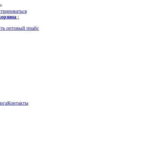
>
стрироваться
орзина
:
ть оптовый прайс
нига
Контакты