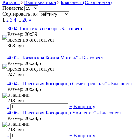
Каталог
Вышивка икон
Благовест (Славяночка)
Показать:
Сортировать по:
1
2
3
4
...
20
»
3004 Триптих в серебре -Благовест
Размер: 20х39
временно отсутствует
368 руб.
4002- "Казанская Божия Матерь" - Благовест
Размер: 20х24,5
временно отсутствует
247 руб.
4004- "Пресвятая Богородица Семистрельная" - Благовест
Размер: 20х24,5
в наличии
218 руб.
-
+
В корзину
4006- "Пресвятая Богородица Умиление" - Благовест
Размер: 20х24,5
в наличии
218 руб.
-
+
В корзину