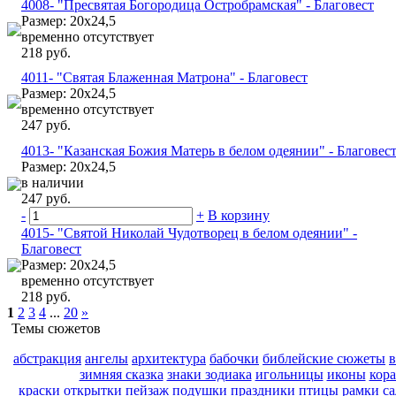
4008- "Пресвятая Богородица Остробрамская" - Благовест
Размер: 20х24,5
временно отсутствует
218 руб.
4011- "Святая Блаженная Матрона" - Благовест
Размер: 20х24,5
временно отсутствует
247 руб.
4013- "Казанская Божия Матерь в белом одеянии" - Благовес
Размер: 20х24,5
в наличии
247 руб.
-
+
В корзину
4015- "Святой Николай Чудотворец в белом одеянии" -
Благовест
Размер: 20х24,5
временно отсутствует
218 руб.
1
2
3
4
...
20
»
Темы сюжетов
абстракция
ангелы
архитектура
бабочки
библейские сюжеты
зимняя сказка
знаки зодиака
игольницы
иконы
кор
краски
открытки
пейзаж
подушки
праздники
птицы
рамки
с