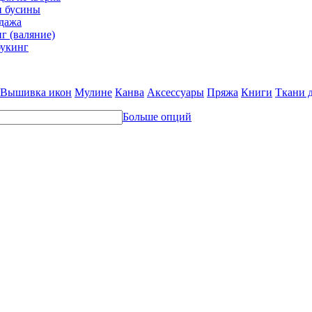
и бусины
дажа
г (валяние)
укинг
Вышивка икон
Мулине
Канва
Аксессуары
Пряжа
Книги
Ткани 
Больше опций