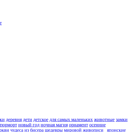
т
ки
деревня
дети
детское
для самых маленьких
животные
замки
тюрморт
новый год
ночная магия
орнамент
осенние
ркви
чудеса из бисера
шедевры мировой живописи
японские