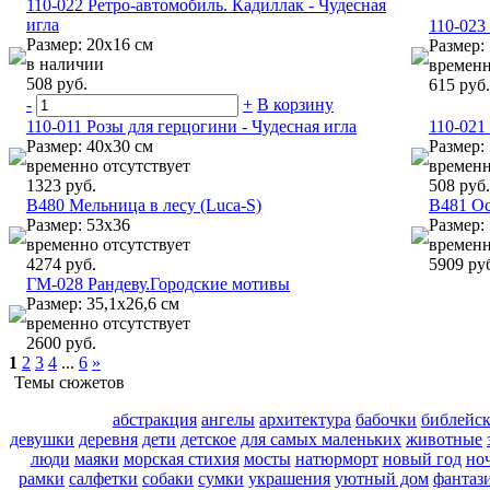
110-022 Ретро-автомобиль. Кадиллак - Чудесная
игла
110-023
Размер: 20х16 см
Размер:
в наличии
временн
508 руб.
615 руб.
-
+
В корзину
110-011 Розы для герцогини - Чудесная игла
110-021
Размер: 40х30 см
Размер:
временно отсутствует
временн
1323 руб.
508 руб.
B480 Мельница в лесу (Luca-S)
B481 Ос
Размер: 53x36
Размер:
временно отсутствует
временн
4274 руб.
5909 ру
ГМ-028 Рандеву.Городские мотивы
Размер: 35,1х26,6 см
временно отсутствует
2600 руб.
1
2
3
4
...
6
»
Темы сюжетов
абстракция
ангелы
архитектура
бабочки
библейс
девушки
деревня
дети
детское
для самых маленьких
животные
люди
маяки
морская стихия
мосты
натюрморт
новый год
но
рамки
салфетки
собаки
сумки
украшения
уютный дом
фантаз