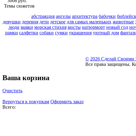
3008 руб.
Темы сюжетов
абстракция
ангелы
архитектура
бабочки
библейс
девушки
деревня
дети
детское
для самых маленьких
животные
люди
маяки
морская стихия
мосты
натюрморт
новый год
но
рамки
салфетки
собаки
сумки
украшения
уютный дом
фантаз
©
2026 Сделай Своими
Все права защищены. К
Ваша корзина
Очистить
Вернуться к покупкам
Оформить заказ
Всего: