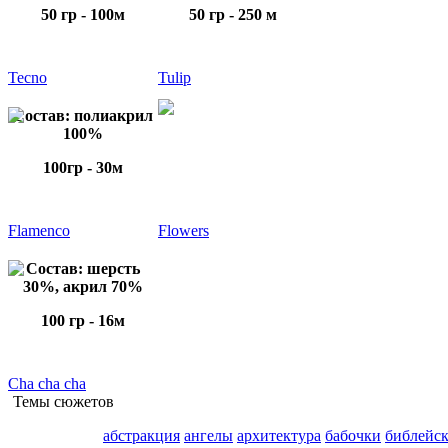
50 гр - 100м
50 гр - 250 м
Tecno
Tulip
Состав: полиакрил
100%
100гр - 30м
Flamenco
Flowers
Состав: шерсть
30%, акрил 70%
100 гр - 16м
Cha cha cha
Темы сюжетов
абстракция
ангелы
архитектура
бабочки
библейс