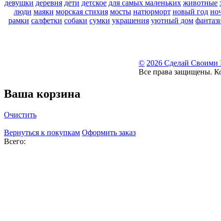
девушки
деревня
дети
детское
для самых маленьких
животные
люди
маяки
морская стихия
мосты
натюрморт
новый год
но
рамки
салфетки
собаки
сумки
украшения
уютный дом
фантаз
©
2026 Сделай Своими
Все права защищены. К
Ваша корзина
Очистить
Вернуться к покупкам
Оформить заказ
Всего: