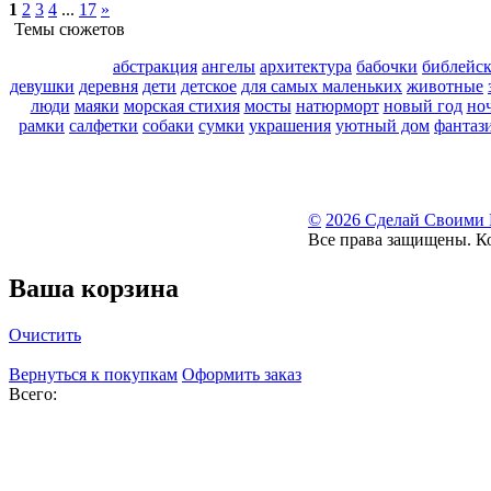
1
2
3
4
...
17
»
Темы сюжетов
абстракция
ангелы
архитектура
бабочки
библейс
девушки
деревня
дети
детское
для самых маленьких
животные
люди
маяки
морская стихия
мосты
натюрморт
новый год
но
рамки
салфетки
собаки
сумки
украшения
уютный дом
фантаз
©
2026 Сделай Своими
Все права защищены. К
Ваша корзина
Очистить
Вернуться к покупкам
Оформить заказ
Всего: