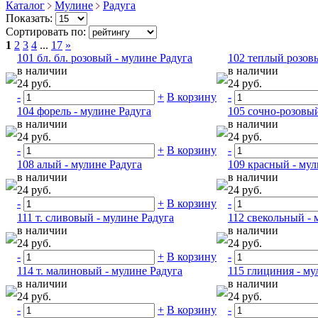
Каталог
Мулине
Радуга
Показать:
Сортировать по:
1
2
3
4
...
17
»
101 бл. бл. розовый - мулине Радуга
102 теплый розовы
в наличии
в наличии
24 руб.
24 руб.
-
+
В корзину
-
104 форель - мулине Радуга
105 сочно-розовый
в наличии
в наличии
24 руб.
24 руб.
-
+
В корзину
-
108 алый - мулине Радуга
109 красный - мул
в наличии
в наличии
24 руб.
24 руб.
-
+
В корзину
-
111 т. сливовый - мулине Радуга
112 свекольный - 
в наличии
в наличии
24 руб.
24 руб.
-
+
В корзину
-
114 т. малиновый - мулине Радуга
115 глициния - му
в наличии
в наличии
24 руб.
24 руб.
-
+
В корзину
-