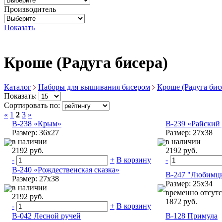
Производитель
Показать
Кроше (Радуга бисера)
Каталог
Наборы для вышивания бисером
Кроше (Радуга бис
Показать:
Сортировать по:
«
1
2
3
»
B-238 «Крым»
B-239 «Райский
Размер: 36х27
Размер: 27х38
в наличии
в наличии
2192 руб.
2192 руб.
-
+
В корзину
-
B-240 «Рождественская сказка»
B-247 "Любимц
Размер: 27х38
Размер: 25х34
в наличии
временно отсутс
2192 руб.
1872 руб.
-
+
В корзину
В-042 Лесной ручей
В-128 Примула