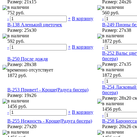
Размер: 21х15
Размер: 24х26
в наличии
в наличии
752 руб.
560 руб.
-
+
В корзину
-
В-138 Аленький цветочек
В-249 Пионы б
Размер: 25х30
Размер: 27х38
в наличии
в наличии
592 руб.
1872 руб.
-
+
В корзину
-
В-252 Вальс цве
бисера)
В-250 После дождя
Размер: 27х35
Размер: 28х38
в наличии
временно отсутствует
1872 руб.
1872 руб.
-
В-254 Ласковый
В-253 Привет! - Кроше(Радуга бисера)
бисера)
Размер: 19х26
Размер: 28х20 с
в наличии
в наличии
1456 руб.
1456 руб.
-
+
В корзину
-
В-255 Нежность - Кроше(Радуга бисера)
В-258 Баронесса
Размер: 27х20
Размер: 20x26 с
в наличии
в наличии