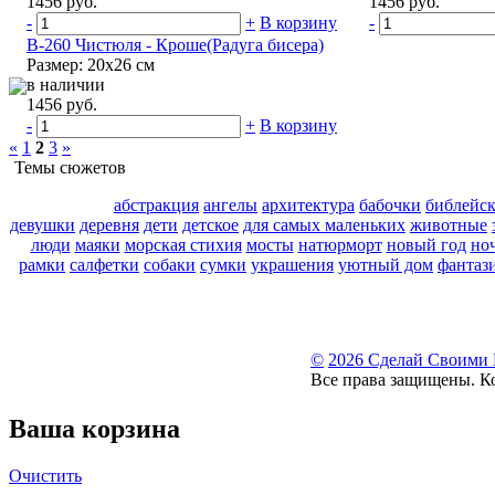
1456 руб.
1456 руб.
-
+
В корзину
-
В-260 Чистюля - Кроше(Радуга бисера)
Размер: 20x26 см
в наличии
1456 руб.
-
+
В корзину
«
1
2
3
»
Темы сюжетов
абстракция
ангелы
архитектура
бабочки
библейс
девушки
деревня
дети
детское
для самых маленьких
животные
люди
маяки
морская стихия
мосты
натюрморт
новый год
но
рамки
салфетки
собаки
сумки
украшения
уютный дом
фантаз
©
2026 Сделай Своими
Все права защищены. К
Ваша корзина
Очистить