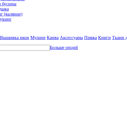
и бусины
дажа
г (валяние)
укинг
Вышивка икон
Мулине
Канва
Аксессуары
Пряжа
Книги
Ткани 
Больше опций