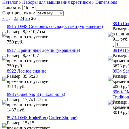
Каталог
Наборы для вышивания крестиком
Dimensions
Показать:
Сортировать по:
«
1
...
23
24
25
26
8916 Се
8915-DMS Снеговик со сладостями (украшение)
Размер: 
Размер: 8,2х10,7 см
в налич
временно отсутствует
911 руб.
750 руб.
-
8917 Пряничный домик (украшение)
8919 Пр
Размер: 8,2х10,7
Размер:
временно отсутствует
временн
750 руб.
3673 руб
8922 Лесное сияние
8934 San
Размер: 35,5х28
Размер: 
временно отсутствует
временн
3213 руб.
4060 руб
8960-DM
8935 Quiet Night (Тихая ночь)
Tradition
Размер: 17,7х12,7 см
Размер:
временно отсутствует
временн
1437 руб.
3019 руб
8973-DMS Кофейня (Coffee Shoppe)
Размер: 15х15
временно отсутствует