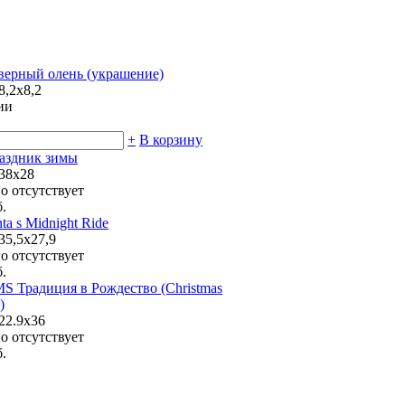
верный олень (украшение)
8,2х8,2
ии
+
В корзину
аздник зимы
 38х28
о отсутствует
.
ta s Midnight Ride
35,5х27,9
о отсутствует
.
S Традиция в Рождество (Christmas
)
 22.9х36
о отсутствует
.