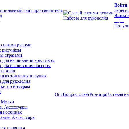
Войти
ициальный сайт производителя
Зареги
д
Ваша к
Наборы для рукоделия
3
...
|
...
Получи
 своими руками
с рисунком
ы стразами
 для вышивания крестиком
 для вышивания бисером
ка икон
я изготовления игрушек
 для рукоделия
ски по номерам
е
Опт
Вопрос-ответ
Розница
Гостевая к
 Мотки
е. Аксессуары
на бобинах
ние. Аксессуары
для пэчворка