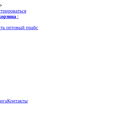
>
стрироваться
орзина
:
ть оптовый прайс
нига
Контакты