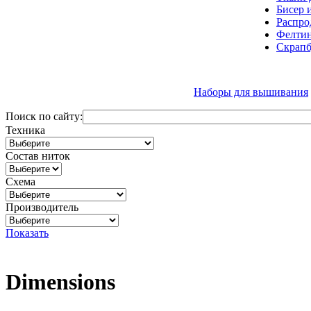
Бисер 
Распро
Фелтин
Скрапб
Наборы для вышивания
Поиск по сайту:
Техника
Состав ниток
Схема
Производитель
Показать
Dimensions