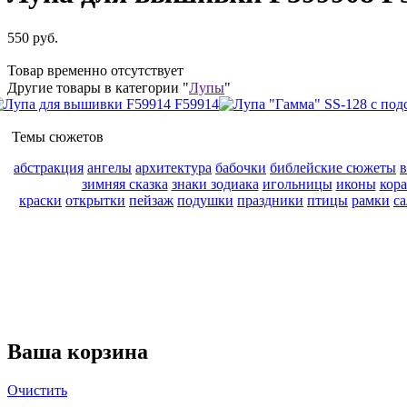
550 руб.
Товар временно отсутствует
Другие товары в категории "
Лупы
"
Темы сюжетов
абстракция
ангелы
архитектура
бабочки
библейские сюжеты
зимняя сказка
знаки зодиака
игольницы
иконы
кор
краски
открытки
пейзаж
подушки
праздники
птицы
рамки
с
Ваша корзина
Очистить