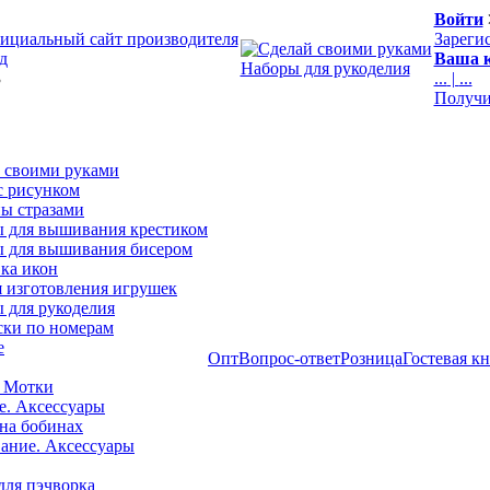
Войти
ициальный сайт производителя
Зареги
д
Ваша к
Наборы для рукоделия
3
...
|
...
Получи
 своими руками
с рисунком
ы стразами
 для вышивания крестиком
 для вышивания бисером
ка икон
я изготовления игрушек
 для рукоделия
ски по номерам
е
Опт
Вопрос-ответ
Розница
Гостевая к
 Мотки
е. Аксессуары
на бобинах
ние. Аксессуары
для пэчворка