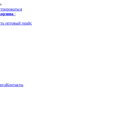
>
стрироваться
орзина
:
ть оптовый прайс
нига
Контакты