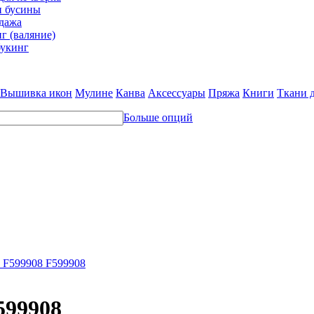
и бусины
дажа
г (валяние)
укинг
Вышивка икон
Мулине
Канва
Аксессуары
Пряжа
Книги
Ткани 
Больше опций
 F599908 F599908
599908