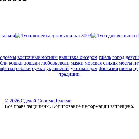
водоемы
восточные мотивы
вышивка бисером
гжель
город
девуш
абли
кошки
лошади
любовь
люди
маяки
морская стихия
мосты
на
алфетки
собаки
сумки
украшения
уютный дом
фантазия
цветы
це
традиции
©
2026 Сделай Своими Руками
Все права защищены. Копирование информации запрещено.