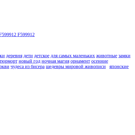
ки
деревня
дети
детское
для самых маленьких
животные
замки
тюрморт
новый год
ночная магия
орнамент
осенние
ркви
чудеса из бисера
шедевры мировой живописи
японские