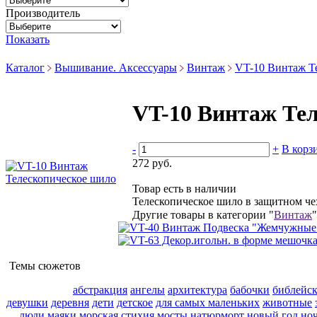
Производитель
Показать
Каталог
Вышивание. Аксессуары
Винтаж
VT-10 Винтаж Т
VT-10 Винтаж Те
-
+
В корз
272 руб.
Товар есть в наличии
Телескопическое шило в защитном чех
Другие товары в категории "
Винтаж
"
Темы сюжетов
абстракция
ангелы
архитектура
бабочки
библейс
девушки
деревня
дети
детское
для самых маленьких
животные
люди
маяки
морская стихия
мосты
натюрморт
новый год
но