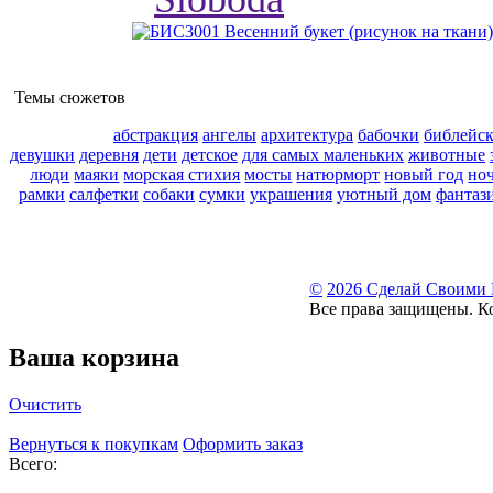
Темы сюжетов
абстракция
ангелы
архитектура
бабочки
библейс
девушки
деревня
дети
детское
для самых маленьких
животные
люди
маяки
морская стихия
мосты
натюрморт
новый год
но
рамки
салфетки
собаки
сумки
украшения
уютный дом
фантаз
©
2026 Сделай Своими
Все права защищены. К
Ваша корзина
Очистить
Вернуться к покупкам
Оформить заказ
Всего: