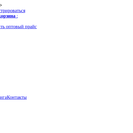
>
стрироваться
орзина
:
ть оптовый прайс
нига
Контакты