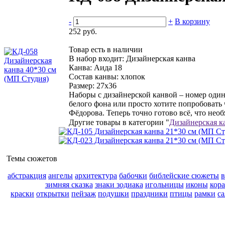
-
+
В корзину
252 руб.
Товар есть в наличии
В набор входит:
Дизайнерская канва
Канва:
Аида 18
Состав канвы:
хлопок
Размер:
27х36
Наборы с дизайнерской канвой – номер оди
белого фона или просто хотите попробовать
Фёдорова. Теперь точно готово всё, что необ
Другие товары в категории "
Дизайнерская к
Темы сюжетов
абстракция
ангелы
архитектура
бабочки
библейские сюжеты
зимняя сказка
знаки зодиака
игольницы
иконы
кор
краски
открытки
пейзаж
подушки
праздники
птицы
рамки
с