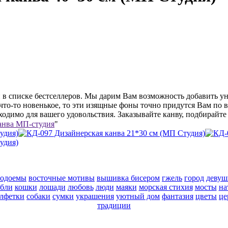
н в списке бестселлеров. Мы дарим Вам возможность добавить 
 что-то новенькое, то эти изящные фоны точно придутся Вам по
ходимо для вашего удовольствия. Заказывайте канву, подбирайте 
анва МП-студия
"
водоемы
восточные мотивы
вышивка бисером
гжель
город
девуш
абли
кошки
лошади
любовь
люди
маяки
морская стихия
мосты
на
алфетки
собаки
сумки
украшения
уютный дом
фантазия
цветы
це
традиции