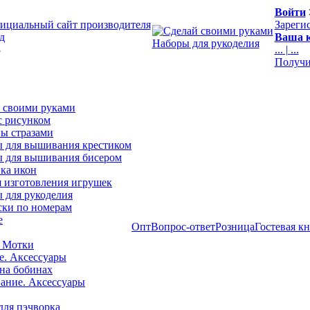
Войти
ициальный сайт производителя
Зареги
д
Ваша к
Наборы для рукоделия
3
...
|
...
Получи
 своими руками
с рисунком
ы стразами
 для вышивания крестиком
 для вышивания бисером
ка икон
я изготовления игрушек
 для рукоделия
ски по номерам
е
Опт
Вопрос-ответ
Розница
Гостевая к
 Мотки
е. Аксессуары
на бобинах
ние. Аксессуары
для пэчворка