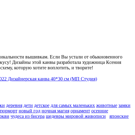
уникальности вышивкам. Если Вы устали от обыкновенного
 вкусу! Дизайны этой канвы разработала художница Ксения
схему, которую хотите воплотить, и творите!
ки
деревня
дети
детское
для самых маленьких
животные
замки
тюрморт
новый год
ночная магия
орнамент
осенние
ркви
чудеса из бисера
шедевры мировой живописи
японские