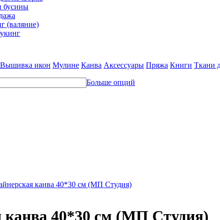
и бусины
дажа
г (валяние)
укинг
Вышивка икон
Мулине
Канва
Аксессуары
Пряжа
Книги
Ткани 
Больше опций
айнерская канва 40*30 см (МП Студия)
 канва 40*30 см (МП Студия)