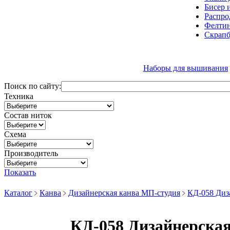
Бисер 
Распро
Фелтин
Скрапб
Наборы для вышивания
Поиск по сайту:
Техника
Состав ниток
Схема
Производитель
Показать
Каталог
Канва
Дизайнерская канва МП-студия
КД-058 Диз
КД-058 Дизайнерская