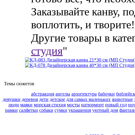
Заказывайте канву, п
воплотить, и творите!
Другие товары в кате
студия
"
Темы сюжетов
абстракция
ангелы
архитектура
бабочки
библейс
девушки
деревня
дети
детское
для самых маленьких
животные
люди
маяки
морская стихия
мосты
натюрморт
новый год
но
рамки
салфетки
собаки
сумки
украшения
уютный дом
фантаз