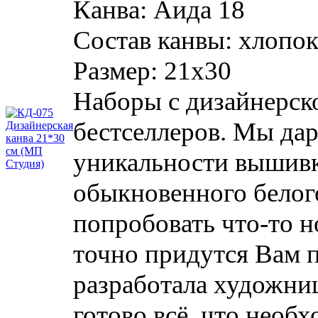
Канва:
Аида 18
Состав канвы:
хлопо
Размер:
21х30
Наборы с дизайнерско
бестселлеров. Мы да
уникальности вышивк
обыкновенного белог
попробовать что-то н
точно придутся Вам 
разработала художни
готово всё, что необ