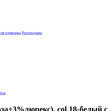
для пэчворка
Распродажа
10см
за+3%люрекс), col 18-белый с