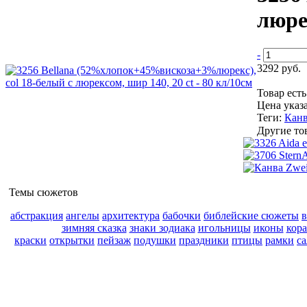
люрек
-
3292 руб.
Товар ест
Цена указа
Теги:
Кан
Другие то
Темы сюжетов
абстракция
ангелы
архитектура
бабочки
библейские сюжеты
зимняя сказка
знаки зодиака
игольницы
иконы
кор
краски
открытки
пейзаж
подушки
праздники
птицы
рамки
с