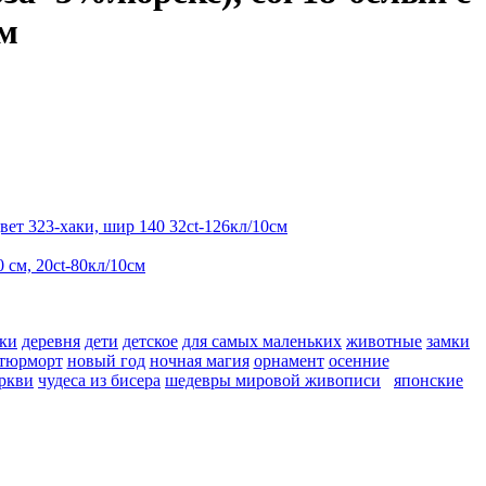
см
ки
деревня
дети
детское
для самых маленьких
животные
замки
тюрморт
новый год
ночная магия
орнамент
осенние
ркви
чудеса из бисера
шедевры мировой живописи
японские