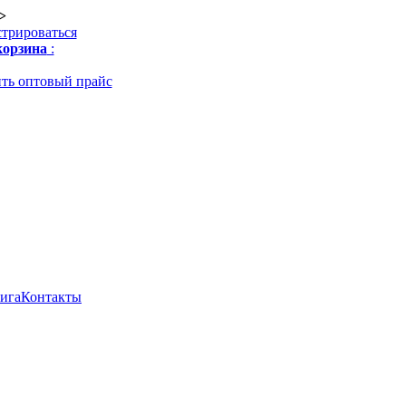
>
стрироваться
орзина
:
ть оптовый прайс
нига
Контакты