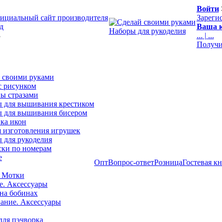
Войти
ициальный сайт производителя
Зареги
д
Ваша к
Наборы для рукоделия
3
...
|
...
Получи
 своими руками
с рисунком
ы стразами
 для вышивания крестиком
 для вышивания бисером
ка икон
я изготовления игрушек
 для рукоделия
ски по номерам
е
Опт
Вопрос-ответ
Розница
Гостевая к
 Мотки
е. Аксессуары
на бобинах
ние. Аксессуары
для пэчворка