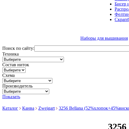
Бисер 
Распро
Фелтин
Скрапб
Наборы для вышивания
Поиск по сайту:
Техника
Состав ниток
Схема
Производитель
Показать
Каталог
Канва
Zweigart
3256 Bellana (52%хлопок+45%вискоз
3256