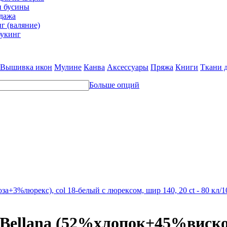
и бусины
дажа
г (валяние)
укинг
Вышивка икон
Мулине
Канва
Аксессуары
Пряжа
Книги
Ткани 
Больше опций
а+3%люрекс), col 18-белый с люрексом, шир 140, 20 ct - 80 кл/
 Bellana (52%хлопок+45%виско