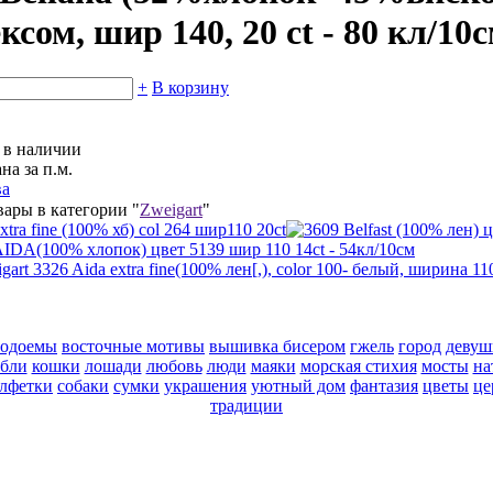
сом, шир 140, 20 ct - 80 кл/10
+
В корзину
ь в наличии
на за п.м.
ва
вары в категории "
Zweigart
"
водоемы
восточные мотивы
вышивка бисером
гжель
город
девуш
абли
кошки
лошади
любовь
люди
маяки
морская стихия
мосты
на
алфетки
собаки
сумки
украшения
уютный дом
фантазия
цветы
це
традиции