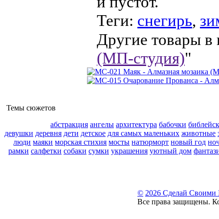
и пустот.
Теги:
снегирь
,
зи
Другие товары в 
(МП-студия)
"
Темы сюжетов
абстракция
ангелы
архитектура
бабочки
библейс
девушки
деревня
дети
детское
для самых маленьких
животные
люди
маяки
морская стихия
мосты
натюрморт
новый год
но
рамки
салфетки
собаки
сумки
украшения
уютный дом
фантаз
©
2026 Сделай Своими
Все права защищены. К