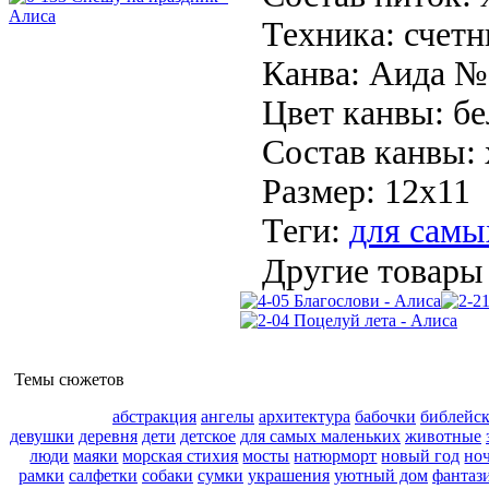
Техника:
счетн
Канва:
Аида №
Цвет канвы:
бе
Состав канвы:
Размер:
12х11
Теги:
для самы
Другие товары 
Темы сюжетов
абстракция
ангелы
архитектура
бабочки
библейс
девушки
деревня
дети
детское
для самых маленьких
животные
люди
маяки
морская стихия
мосты
натюрморт
новый год
но
рамки
салфетки
собаки
сумки
украшения
уютный дом
фантаз