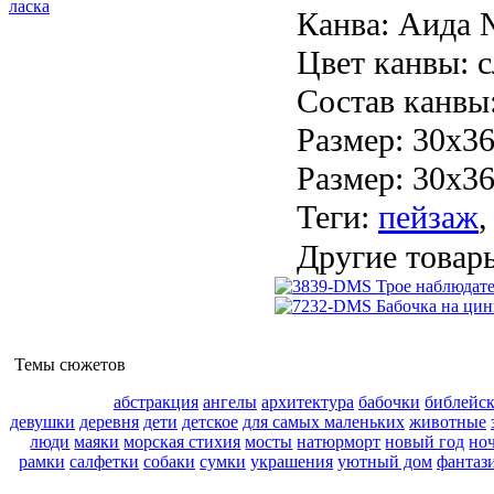
Канва:
Аида 
Цвет канвы:
с
Состав канвы
Размер:
30х3
Размер: 30х3
Теги:
пейзаж
Другие товары
Темы сюжетов
абстракция
ангелы
архитектура
бабочки
библейс
девушки
деревня
дети
детское
для самых маленьких
животные
люди
маяки
морская стихия
мосты
натюрморт
новый год
но
рамки
салфетки
собаки
сумки
украшения
уютный дом
фантаз