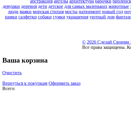
абстракция
ангелы
архитектура
бабочки
библейс
девушки
деревня
дети
детское
для самых маленьких
животные
люди
маяки
морская стихия
мосты
натюрморт
новый год
но
рамки
салфетки
собаки
сумки
украшения
уютный дом
фантаз
©
2026 Сделай Своими
Все права защищены. К
Ваша корзина
Очистить
Вернуться к покупкам
Оформить заказ
Всего: