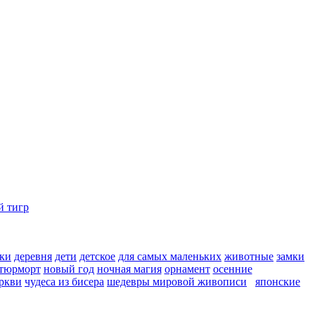
ки
деревня
дети
детское
для самых маленьких
животные
замки
тюрморт
новый год
ночная магия
орнамент
осенние
ркви
чудеса из бисера
шедевры мировой живописи
японские