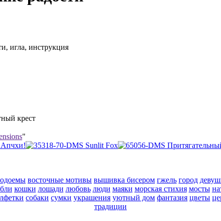
ти, игла, инструкция
тный крест
nsions
"
водоемы
восточные мотивы
вышивка бисером
гжель
город
девуш
абли
кошки
лошади
любовь
люди
маяки
морская стихия
мосты
на
алфетки
собаки
сумки
украшения
уютный дом
фантазия
цветы
це
традиции