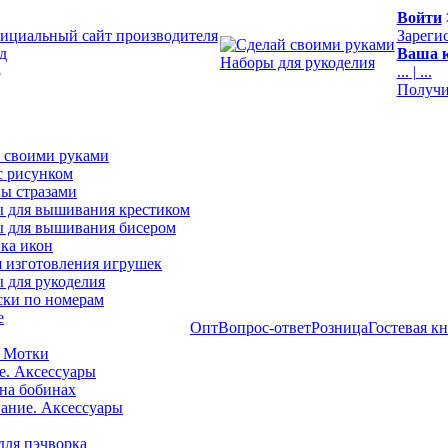
Войти
ициальный сайт производителя
Зареги
д
Ваша к
Наборы для рукоделия
3
...
|
...
Получи
 своими руками
с рисунком
ы стразами
 для вышивания крестиком
 для вышивания бисером
ка икон
я изготовления игрушек
 для рукоделия
ски по номерам
е
Опт
Вопрос-ответ
Розница
Гостевая к
 Мотки
е. Аксессуары
на бобинах
ние. Аксессуары
для пэчворка