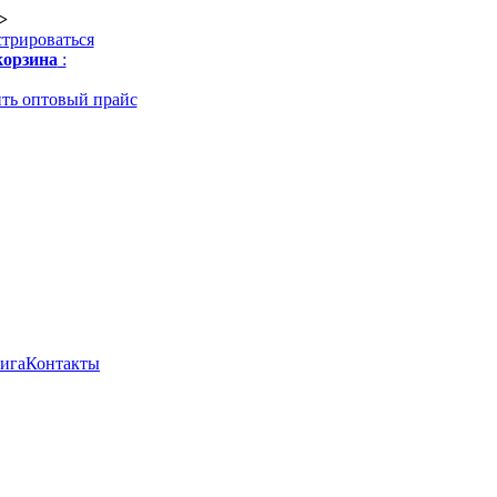
>
стрироваться
орзина
:
ть оптовый прайс
нига
Контакты