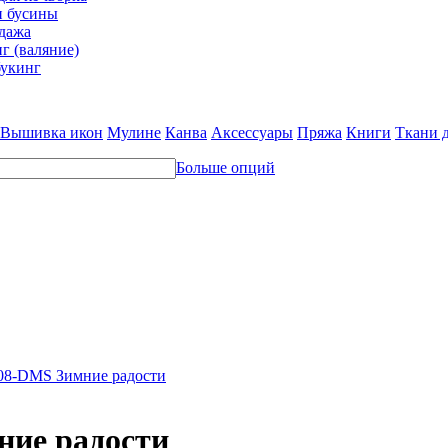
и бусины
дажа
г (валяние)
укинг
Вышивка икон
Мулине
Канва
Аксессуары
Пряжа
Книги
Ткани 
Больше опций
08-DMS Зимние радости
ние радости