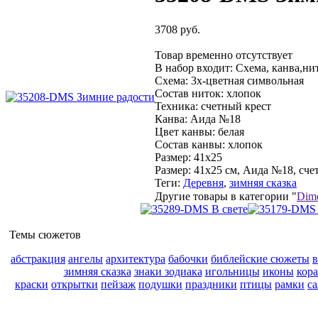
3708 руб.
Товар временно отсутствует
В набор входит:
Схема, канва,ни
Схема:
3х-цветная символьная
Состав ниток:
хлопок
Техника:
счетный крест
Канва:
Аида №18
Цвет канвы:
белая
Состав канвы:
хлопок
Размер:
41x25
Размер: 41x25 см, Аида №18, сче
Теги:
Деревня
,
зимняя сказка
Другие товары в категории "
Dime
Темы сюжетов
абстракция
ангелы
архитектура
бабочки
библейские сюжеты
зимняя сказка
знаки зодиака
игольницы
иконы
кор
краски
открытки
пейзаж
подушки
праздники
птицы
рамки
с