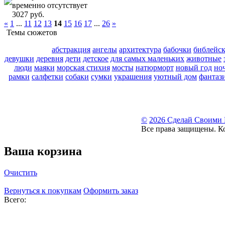
временно отсутствует
3027 руб.
«
1
...
11
12
13
14
15
16
17
...
26
»
Темы сюжетов
абстракция
ангелы
архитектура
бабочки
библейс
девушки
деревня
дети
детское
для самых маленьких
животные
люди
маяки
морская стихия
мосты
натюрморт
новый год
но
рамки
салфетки
собаки
сумки
украшения
уютный дом
фантаз
©
2026 Сделай Своими
Все права защищены. К
Ваша корзина
Очистить
Вернуться к покупкам
Оформить заказ
Всего: