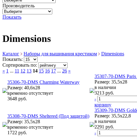
Производитель
Показать
Dimensions
Каталог
Наборы для вышивания крестиком
Dimensions
Показать:
Сортировать по:
«
1
...
11
12
13
14
15
16
17
...
26
»
35307-70-DMS Paris
Размер: 35,5х28
35306-70-DMS Charming Waterway
в наличии
Размер: 40,6х28
3213 руб.
временно отсутствует
3648 руб.
-
корзину
35309-70-DMS Golden
Размер: 35,5х22,8
35308-70-DMS Sheltered (Под защитой)
в наличии
Размер: 35,5х28
2291 руб.
временно отсутствует
1722 руб.
-