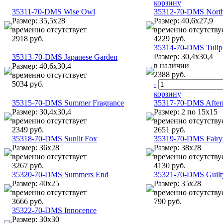
корзину
35311-70-DMS Wise Owl
35312-70-DMS North
Размер: 35,5х28
Размер: 40,6х27,9
временно отсутствует
временно отсутству
2918 руб.
4229 руб.
35314-70-DMS Tulip
Размер: 30,4х30,4
35313-70-DMS Japanese Garden
в наличии
Размер: 40,6х30,4
2388 руб.
временно отсутствует
5034 руб.
-
корзину
35315-70-DMS Summer Fragrance
35317-70-DMS Aftern
Размер: 30,4х30,4
Размер: 2 по 15х15
временно отсутствует
временно отсутству
2349 руб.
2651 руб.
35318-70-DMS Sunlit Fox
35319-70-DMS Fairyt
Размер: 36х28
Размер: 38х28
временно отсутствует
временно отсутству
3267 руб.
4130 руб.
35320-70-DMS Summers End
35321-70-DMS Guilty
Размер: 40х25
Размер: 35х28
временно отсутствует
временно отсутству
3666 руб.
790 руб.
35322-70-DMS Innocence
Размер: 30х30